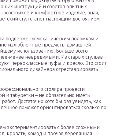
ками поможет «вдохнуть» вторую жизнь в
ющих инструкций и советов опытных
зносостойкое и комфортное изделие, зная,
ветский стул станет настоящим достоянием
ли подвержены механическим поломкам и
 вине излюбленные предметы домашней
ейшему использованию. Больше всего
олее-менее невредимыми. Из старых стульев
руют первоклассные пуфы и кресло. Это стоит
ссионального дизайнера отреставрировать
рофессионального столяра провести
й и табуретки – не обязательно иметь
абот. Достаточно хотя бы раз увидеть, как
виденное поможет ориентироваться сколько по
ем экспериментировать с более сложными
ол, кровать, комод и прочая деревянная