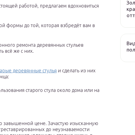
Зол
стоящей работой, предлагаем вдохновиться
кра
отт
ой формы до той, которая взбредёт вам в
Вид
нного ремонта деревянных стульев
пол
ь всё же с них.
тарые деревянные стулья
и сделать из них
мца:
льзования старого стула около дома или на
 по завышенной цене. Зачастую изысканную
треставрированных до неузнаваемости