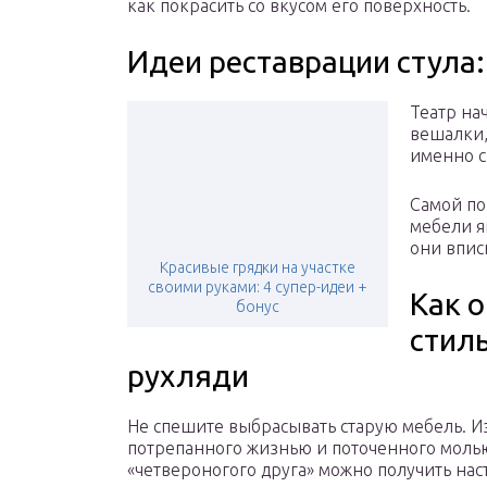
как покрасить со вкусом его поверхность.
Идеи реставрации стула:
Театр на
вешалки, 
именно с
Самой по
мебели я
они впис
Красивые грядки на участке
своими руками: 4 супер-идеи +
Как о
бонус
стил
рухляди
Не спешите выбрасывать старую мебель. И
потрепанного жизнью и поточенного моль
«четвероногого друга» можно получить на