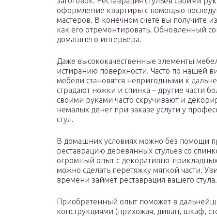
заготовок. Реставрация стульев своими ру
оформление квартиры с помощью последу
мастеров. В конечном счете вы получите и
как его отремонтировать. Обновленный со
домашнего интерьера.
Даже высококачественные элементы мебе
истиранию поверхности. Часто по нашей
мебели становятся непригодными к дальн
страдают ножки и спинка – другие части б
своими руками часто скручивают и декори
немалых денег при заказе услуги у профе
стул.
В домашних условиях можно без помощи п
реставрацию деревянных стульев со спинко
огромный опыт с декоративно-прикладных р
можно сделать перетяжку мягкой части. У
времени займет реставрация вашего стула.
Приобретенный опыт поможет в дальнейш
конструкциями (прихожая, диван, шкаф, ст