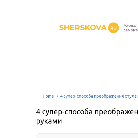
SHERSKOVA
Журнал 
RU
ремонт
Home
4 супер-способа преображения стула 
4 супер-способа преображен
руками