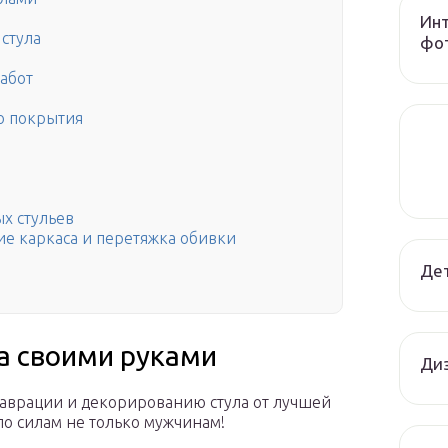
Инт
стула
фот
абот
го покрытия
х стульев
ие каркаса и перетяжка обивки
Дет
ла своими руками
Диз
таврации и декорированию стула от лучшей
по силам не только мужчинам!