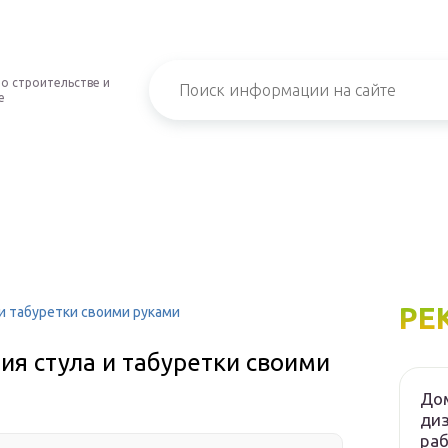
о строительстве и
е
РЕ
и табуретки своими руками
ия стула и табуретки своими
Дом
диз
ра