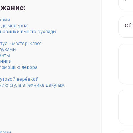
жание:
уками
Обз
и до модерна
 новинки вместо рухляди
ул – мастер-класс
 руками
енты
дники
с помощью декора
жутовой верёвкой
ию стула в технике декупаж
алами