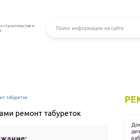
о строительстве и
е
РЕ
нт табуреток
ками ремонт табуреток
Дом
диз
жание:
ра