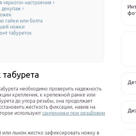
я «яркого» настроения ↑
Инт
 декупаж ↑
фот
ножек
ю гайки или болта
вшей ножки
онт табуреток
 табурета
Дет
 табурета необходимо проверить надежность
укции крепления, к крепежной рамке или
урета до упора резьбы, она продолжает
сстановить жесткость фиксации, навив на
Диз
оторое используют
сантехники при резьбовом
 или льном жестко зафиксировать ножку в