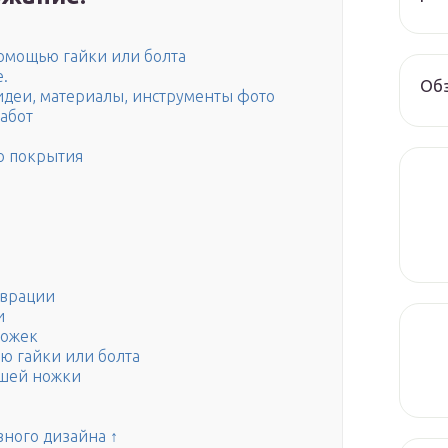
помощью гайки или болта
.
Обз
 идеи, материалы, инструменты фото
абот
го покрытия
аврации
и
ножек
ю гайки или болта
вшей ножки
ного дизайна ↑