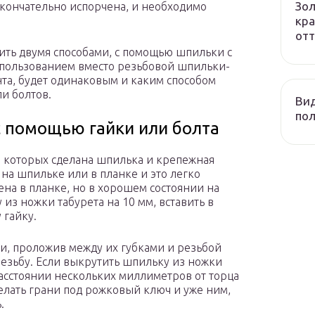
Зол
окончательно испорчена, и необходимо
кра
отт
ть двумя способами, с помощью шпильки с
спользованием вместо резьбовой шпильки-
нта, будет одинаковым и каким способом
ли болтов.
Вид
пол
с помощью гайки или болта
з которых сделана шпилька и крепежная
 на шпильке или в планке и это легко
ена в планке, но в хорошем состоянии на
из ножки табурета на 10 мм, вставить в
 гайку.
и, проложив между их губками и резьбой
резьбу. Если выкрутить шпильку из ножки
расстоянии нескольких миллиметров от торца
лать грани под рожковый ключ и уже ним,
.