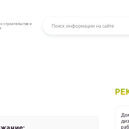
о строительстве и
е
РЕ
Дом
диз
жание:
ра