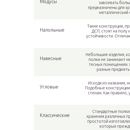
Модусы
завоевать боль
предназначены для хр
металлический 
Такие конструкции, п
Напольные
ДСП, стоят на полу
устойчивости. Отлича
Небольшие изделия, к
Навесные
полки не занимают м
тесных помещениях. 
разные предметы
Исходя из названия, н
Угловые
Подобные конструкции 
стенам. Как правило,
Стандартные полки
Классические
хранения различных п
простотой изготовлен
которые прежде