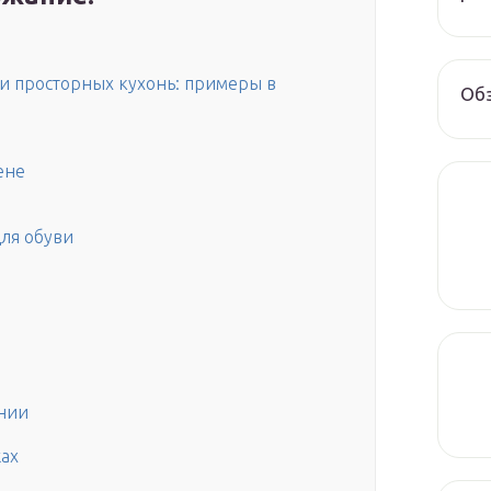
и просторных кухонь: примеры в
Обз
ене
ля обуви
нии
жах