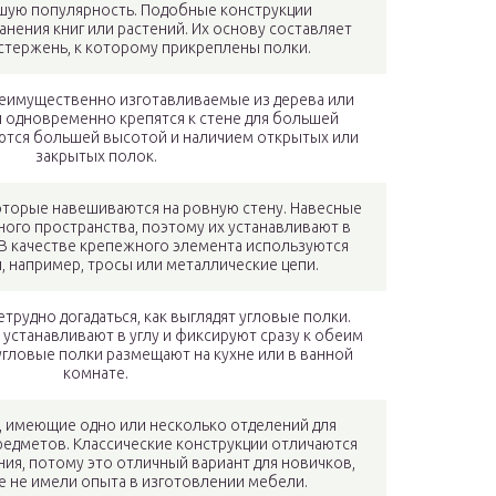
шую популярность. Подобные конструкции
анения книг или растений. Их основу составляет
стержень, к которому прикреплены полки.
реимущественно изготавливаемые из дерева или
 и одновременно крепятся к стене для большей
ются большей высотой и наличием открытых или
закрытых полок.
оторые навешиваются на ровную стену. Навесные
ного пространства, поэтому их устанавливают в
В качестве крепежного элемента используются
, например, тросы или металлические цепи.
етрудно догадаться, как выглядят угловые полки.
устанавливают в углу и фиксируют сразу к обеим
 угловые полки размещают на кухне или в ванной
комнате.
, имеющие одно или несколько отделений для
редметов. Классические конструкции отличаются
ия, потому это отличный вариант для новичков,
 не имели опыта в изготовлении мебели.