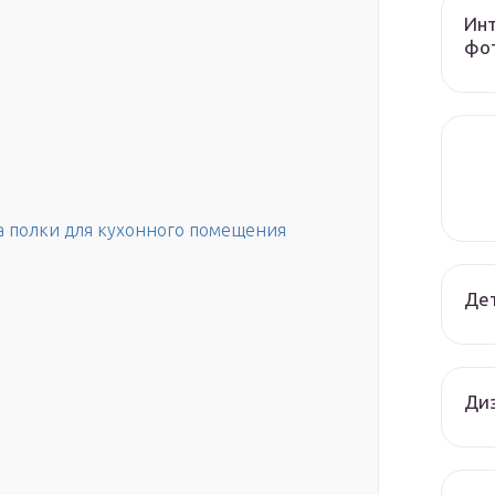
Инт
фот
а полки для кухонного помещения
Дет
Диз