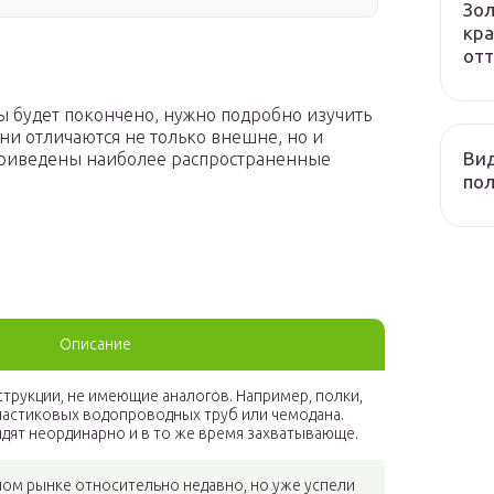
Зол
кра
отт
ы будет покончено, нужно подробно изучить
ни отличаются не только внешне, но и
Вид
риведены наиболее распространенные
пол
Описание
струкции, не имеющие аналогов. Например, полки,
ластиковых водопроводных труб или чемодана.
дят неординарно и в то же время захватывающе.
ом рынке относительно недавно, но уже успели