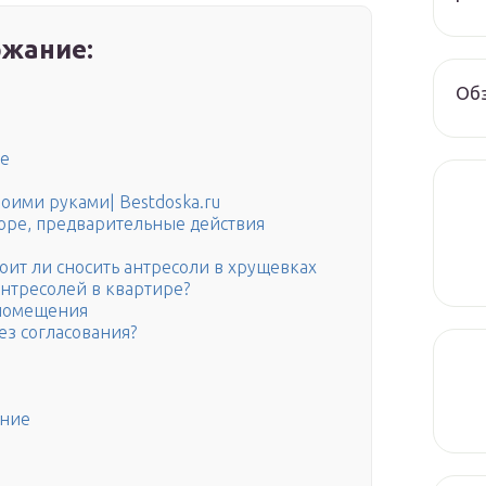
жание:
Обз
ие
воими руками| Bestdoska.ru
доре, предварительные действия
тоит ли сносить антресоли в хрущевках
антресолей в квартире?
 помещения
ез согласования?
нние