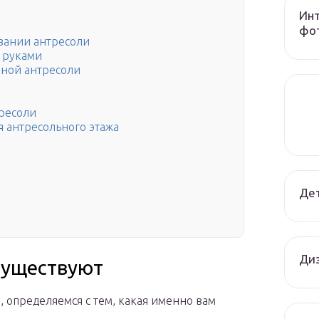
Инт
фот
овании антресоли
 руками
рной антресоли
тресоли
 антресольного этажа
Дет
Диз
существуют
 определяемся с тем, какая именно вам