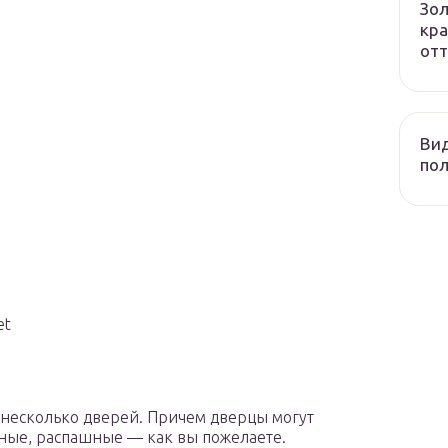
Зол
кра
отт
Вид
пол
et
 несколько дверей. Причем дверцы могут
ные, распашные — как вы пожелаете.