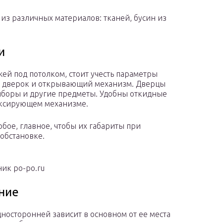
из различных материалов: тканей, бусин из
и
ей под потолком, стоит учесть параметры
о дверок и открывающий механизм. Дверцы
иборы и другие предметы. Удобны откидные
фиксирующем механизме.
бое, главное, чтобы их габариты при
обстановке.
ик po-po.ru
ние
носторонней зависит в основном от ее места