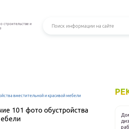
о строительстве и
е
РЕ
ройства вместительной и красивой мебели
чие 101 фото обустройства
Дом
мебели
диз
ра