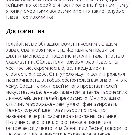
гейши», по которой снят великолепный фильм. Там у
японки с черными волосами именно такие голубые
глаза – ее изюминка.
Достоинства
Голубоглазые обладают романтическим складом
характера, любят мечтать. Женщинам нравится
джентльменское отношение мужчин, галантность в
ухаживании. Обладатели голубых глаз наделены
честностью, скромностью, великодушием и
строгостью к себе. Они умело идут к цели, проявляя
настойчивость, в любых обстоятельствах знают, что к
чему. Среди таких людей много представителей
искусства, наделенных талантом, а также творческих
личностей, ценителей прекрасного. Они обладают
отличным воображением, умеют фантазировать.
Темно-голубой цвет глаз говорит о том, что
названные черты характера выражены сильнее.
Наличие слабого теплого оттенка в цвете глаз
(встречается у цветотипа Осень или Весна) говорит о
легкости и податливости в характере, а также