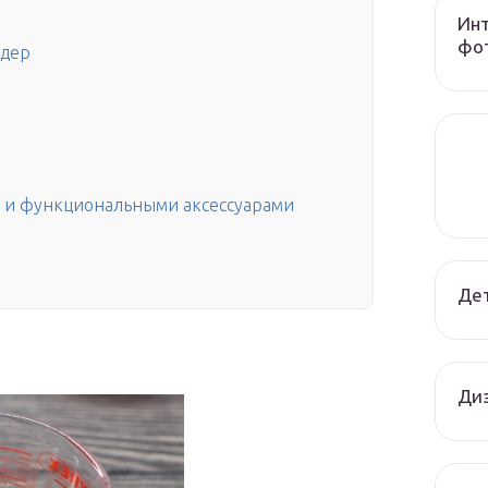
Инт
фот
ндер
 и функциональными аксессуарами
Дет
Диз