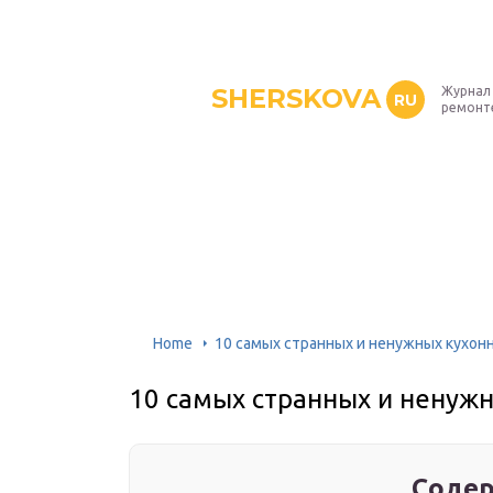
SHERSKOVA
Журнал 
RU
ремонт
Home
10 самых странных и ненужных кухон
10 самых странных и ненуж
Содер