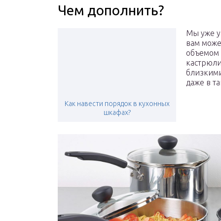
Чем дополнить?
Мы уже у
вам може
объемом 
кастрюли
близкими
даже в та
Как навести порядок в кухонных
шкафах?