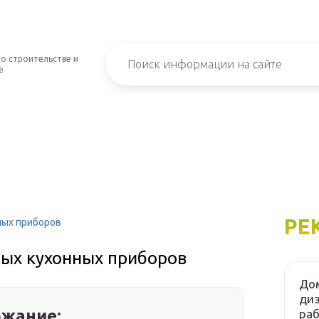
о строительстве и
е
РЕ
ных приборов
ных кухонных приборов
Дом
диз
жание:
ра