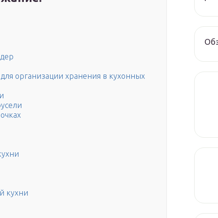
Обз
ндер
 для организации хранения в кухонных
и
русели
лочках
кухни
й кухни