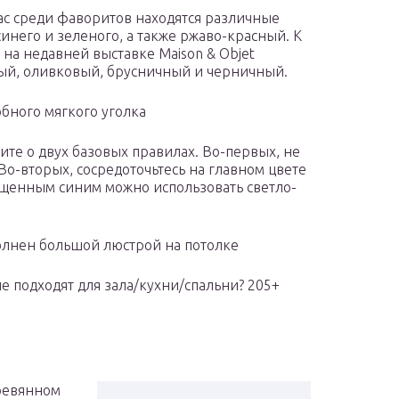
ас среди фаворитов находятся различные
синего и зеленого, а также ржаво-красный. К
 на недавней выставке Мaison & Оbjet
ный, оливковый, брусничный и черничный.
бного мягкого уголка
ите о двух базовых правилах. Во-первых, не
Во-вторых, сосредоточьтесь на главном цвете
сыщенным синим можно использовать светло-
олнен большой люстрой на потолке
 подходят для зала/кухни/спальни? 205+
еревянном