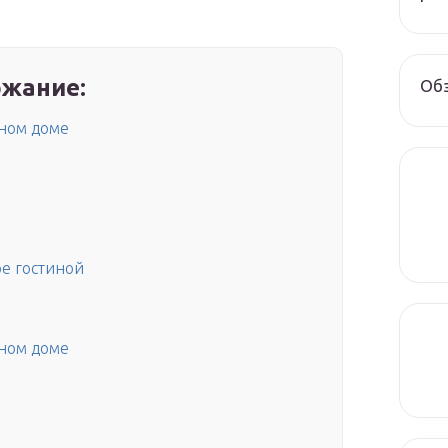
жание:
Обз
ном доме
е гостиной
ном доме