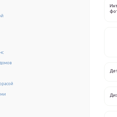
Инт
фот
ой
нс
домов
Дет
ррасой
ами
Диз