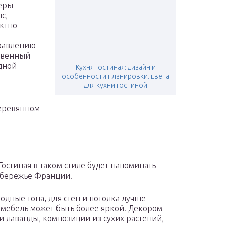
неры
с,
ектно
правлению
ственный
дной
Кухня гостиная: дизайн и
особенности планировки. цвета
для кухни гостиной
деревянном
остиная в таком стиле будет напоминать
обережье Франции.
дные тона, для стен и потолка лучше
к мебель может быть более яркой. Декором
и лаванды, композиции из сухих растений,