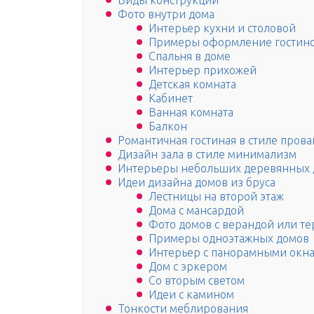
Виды конструкций
Фото внутри дома
Интерьер кухни и столовой
Примеры оформление гостин
Спальня в доме
Интерьер прихожей
Детская комната
Кабинет
Ванная комната
Балкон
Романтичная гостиная в стиле прова
Дизайн зала в стиле минимализм
Интерьеры небольших деревянных 
Идеи дизайна домов из бруса
Лестницы на второй этаж
Дома с мансардой
Фото домов с верандой или те
Примеры одноэтажных домов
Интерьер с панорамными окн
Дом с эркером
Со вторым светом
Идеи с камином
Тонкости меблирования