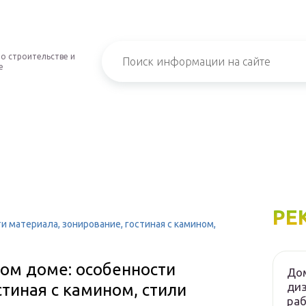
о строительстве и
е
РЕ
 материала, зонирование, гостиная с камином,
ном доме: особенности
Дом
диз
стиная с камином, стили
ра