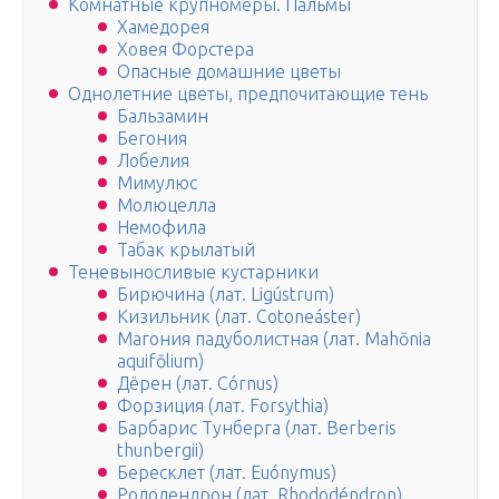
Комнатные крупномеры. Пальмы
Хамедорея
Ховея Форстера
Опасные домашние цветы
Однолетние цветы, предпочитающие тень
Бальзамин
Бегония
Лобелия
Мимулюс
Молюцелла
Немофила
Табак крылатый
Теневыносливые кустарники
Бирючина (лат. Ligústrum)
Кизильник (лат. Cotoneáster)
Магония падуболистная (лат. Mahōnia
aquifōlium)
Дёрен (лат. Córnus)
Форзиция (лат. Forsythia)
Барбарис Тунберга (лат. Berberis
thunbergii)
Бересклет (лат. Euónymus)
Рододендрон (лат. Rhododéndron)