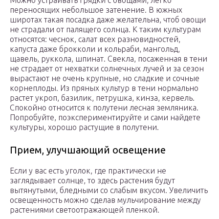
Можно устраивать грядки с овощами, легко
переносящих небольшое затенение. В южных
широтах такая посадка даже желательна, чтоб овощи
не страдали от палящего солнца. К таким культурам
относятся: чеснок, салат всех разновидностей,
капуста даже брокколи и кольраби, мангольд,
щавель, руккола, шпинат. Свекла, посаженная в тени
не страдает от нехватки солнечных лучей и за сезон
вырастают не очень крупные, но сладкие и сочные
корнеплоды. Из пряных культур в тени нормально
растет укроп, базилик, петрушка, кинза, кервель.
Спокойно относится к полутени лесная земляника.
Попробуйте, поэкспериментируйте и сами найдете
культуры, хорошо растущие в полутени.
Прием, улучшающий освещение
Если у вас есть уголок, где практически не
заглядывает солнце, то здесь растения будут
вытянутыми, бледными со слабым вкусом. Увеличить
освещенность можно сделав мульчирование между
растениями светоотражающей пленкой.