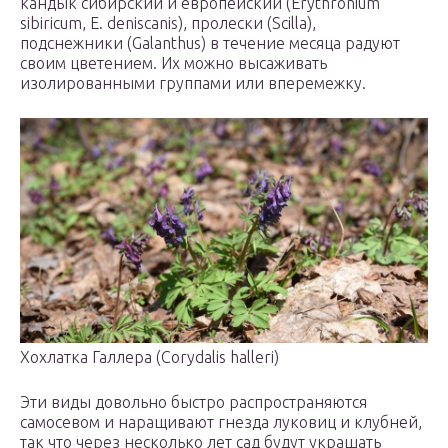
кандык сибирский и европейский (Erythronium
sibiricum, E. deniscanis), пролески (Scilla),
подснежники (Galanthus) в течение месяца радуют
своим цветением. Их можно высаживать
изолированными группами или вперемежку.
Хохлатка Галлера (Corydalis halleri)
Эти виды довольно быстро распространяются
самосевом и наращивают гнезда луковиц и клубней,
так что через несколько лет сад будут украшать