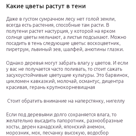
Какие цветы растут в тени
Даже в густом сумрачном лесу нет голой земли,
всегда есть растения, способные там расти. В
полутени растет настурция, у которой на ярком
солнце цветы мельчают, а листья подсыхают. Можно
посадить в тень следующие цветы: воскоцветник,
пиретрум, львиный зев, шалфей, анютины глазки.
Однако деревья могут забрать влагу у цветов. И если
у вас не получается часто поливать, то стоит сажать
засухоустойчивые цветущие культуры. Это барвинок,
цикломен кавказкий, молочай, османтус, дицентра
красивая, герань крупнокорневищная
Стоит обратить внимание на наперстянку, нигеллу
Если под деревьями долго сохраняется влага, то
желательно высадить папоротник, разнообразные
хосты, дерен канадский, японский анемон,
морозник, мох, песчанку высокую, водосбор