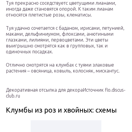
Туя прекрасно соседствуетс цветущими лианами,
иногда даже становятся опорой. К таким лианам
относятся плетистые розы, клематисы.
Туя удачно сочетается с баданом, ирисами, петунией,
маками, дельфиниумом, флоксами, анютиными
глазками, лилиями, первоцветами. Эти цветы
выигрышно смотрятся как в групповых, так и
одиночных посадках.
Отлично смотрятся на клумбах с туями злаковые
растения – овсяница, ковыль, колосняк, мискантус.
Декоративная отсыпка для декораИсточник flo.discus-
club.ru
Клумбы из роз и хвойных: схемы