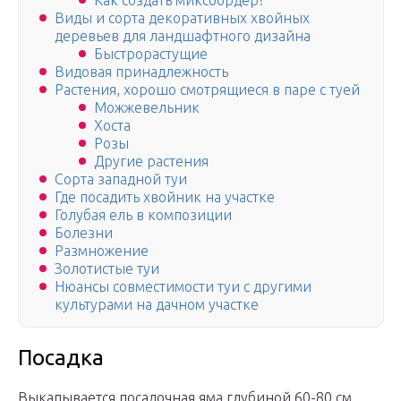
Как создать миксбордер?
Виды и сорта декоративных хвойных
деревьев для ландшафтного дизайна
Быстрорастущие
Видовая принадлежность
Растения, хорошо смотрящиеся в паре с туей
Можжевельник
Хоста
Розы
Другие растения
Сорта западной туи
Где посадить хвойник на участке
Голубая ель в композиции
Болезни
Размножение
Золотистые туи
Нюансы совместимости туи с другими
культурами на дачном участке
Посадка
Выкапывается посадочная яма глубиной 60-80 см,