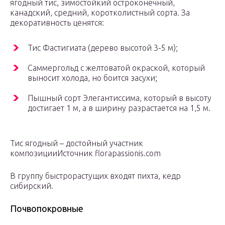
ягодный тис, зимостойкий остроконечный,
канадский, средний, коротколистный сорта. За
декоративность ценятся:
Тис Фастигиата (дерево высотой 3-5 м);
Саммергольд с желтоватой окраской, который
выносит холода, но боится засухи;
Пышный сорт Элегантиссима, который в высоту
достигает 1 м, а в ширину разрастается на 1,5 м.
Тис ягодный – достойный участник
композицииИсточник florapassionis.com
В группу быстрорастущих входят пихта, кедр
сибирский.
Почвопокровные