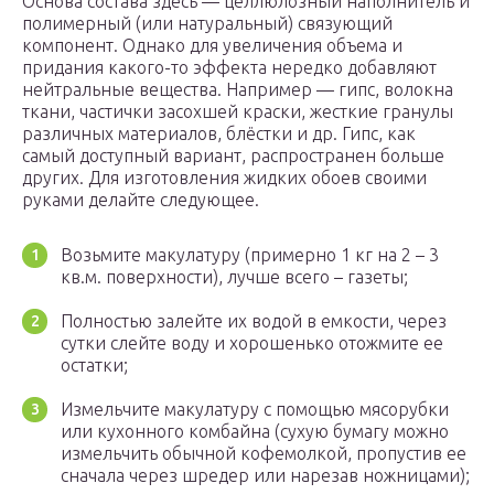
Основа состава здесь — целлюлозный наполнитель и
полимерный (или натуральный) связующий
компонент. Однако для увеличения объема и
придания какого-то эффекта нередко добавляют
нейтральные вещества. Например — гипс, волокна
ткани, частички засохшей краски, жесткие гранулы
различных материалов, блёстки и др. Гипс, как
самый доступный вариант, распространен больше
других. Для изготовления жидких обоев своими
руками делайте следующее.
Возьмите макулатуру (примерно 1 кг на 2 – 3
кв.м. поверхности), лучше всего – газеты;
Полностью залейте их водой в емкости, через
сутки слейте воду и хорошенько отожмите ее
остатки;
Измельчите макулатуру с помощью мясорубки
или кухонного комбайна (сухую бумагу можно
измельчить обычной кофемолкой, пропустив ее
сначала через шредер или нарезав ножницами);