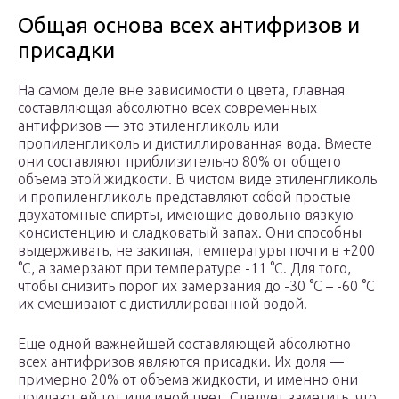
Общая основа всех антифризов и
присадки
На самом деле вне зависимости о цвета, главная
составляющая абсолютно всех современных
антифризов — это этиленгликоль или
пропиленгликоль и дистиллированная вода. Вместе
они составляют приблизительно 80% от общего
объема этой жидкости. В чистом виде этиленгликоль
и пропиленгликоль представляют собой простые
двухатомные спирты, имеющие довольно вязкую
консистенцию и сладковатый запах. Они способны
выдерживать, не закипая, температуры почти в +200
°С, а замерзают при температуре -11 °С. Для того,
чтобы снизить порог их замерзания до -30 °С – -60 °С
их смешивают с дистиллированной водой.
Еще одной важнейшей составляющей абсолютно
всех антифризов являются присадки. Их доля —
примерно 20% от объема жидкости, и именно они
придают ей тот или иной цвет. Следует заметить, что