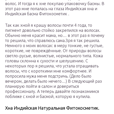
волос. И тогда я к хне покупаю упаковочку басмы. В
этот раз мне попалась на глаза Индийская хна и
Индийская басма Фитокосметик .
Так как хной я крашу волосы почти 4 года, то
пигмент довольно стойко закрепился на волосах.
Обычно меня красит мама, но… в этот раз я почему
то решила, что справлюсь сама.Зря я так решила.
Немного о моих волосах: в меру тонкие, не густые,
короткие, не повреждённые. От природы волосы
светло-русые, волнистые, нормального типа. Кожа
головы склонна к сухости и шелушению. С
некоторых пор я решила, что устала отращивать
волосы, что с короткими мне комфортнее. И
попросила мужа меня подстричь. (Дело было
вечером, делать было нечего…) В следующий раз
планирую пойти в салон и довериться
профессионалу. А теперь давайте познакомимся
поближе с хной и басмой, которую я купила.
Хна Индийская Натуральная Фитокосметик.