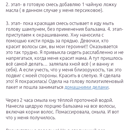
2. этап- в готовую смесь добавляю 1 чайную ложку
масла ( в данном случае у меня персиковое).
3. этап- пока красящая смесь остывает я иду мыть
голову шампунем, без применения бальзама. 4. этап-
приступаем к окрашиванию. Хну наносила с
помощью кисти прядь за прядью. Девочки, кто
красит волосы сам, вы мои героини!!! Оказывается
это так трудно. Я привыкла сидеть расслабленно и не
напрягаться, когда меня красит мама. А тут пришлось
всё самой делать… заляпала хной всё ( и ванну и
себя). А если учесть, что у меня близорукость, так это
подвиг с моей стороны. Красить в слепую. Я сделала
это! Я покрасилась! Одела на голову полиэтиленовый
пакет и пошла заниматься
домашними делами
.
Через 2 часа смыла хну тёплой проточной водой.
Нанесла щедрую порцию бальзама на все волосы,
включая корни волос. Помассировала, смыла. И вот
что у меня получилось.