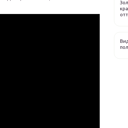
Зол
кра
отт
Вид
пол