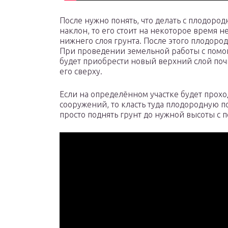
После нужно понять, что делать с плодородн
наклон, то его стоит на некоторое время н
нижнего слоя грунта. После этого плодоро
При проведении земельной работы с помо
будет приобрести новый верхний слой поч
его сверху.
Если на определённом участке будет прохо
сооружений, то класть туда плодородную по
просто поднять грунт до нужной высоты с