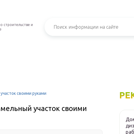
о строительстве и
е
РЕ
участок своими руками
емельный участок своими
Дом
диз
ра