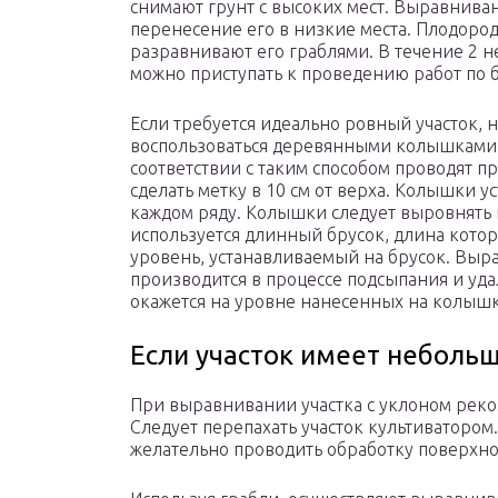
снимают грунт с высоких мест. Выравниван
перенесение его в низкие места. Плодоро
разравнивают его граблями. В течение 2 н
можно приступать к проведению работ по б
Если требуется идеально ровный участок, н
воспользоваться деревянными колышками.
соответствии с таким способом проводят п
сделать метку в 10 см от верха. Колышки у
каждом ряду. Колышки следует выровнять 
используется длинный брусок, длина котор
уровень, устанавливаемый на брусок. Выр
производится в процессе подсыпания и удал
окажется на уровне нанесенных на колышк
Если участок имеет неболь
При выравнивании участка с уклоном реко
Следует перепахать участок культиватором.
желательно проводить обработку поверхно