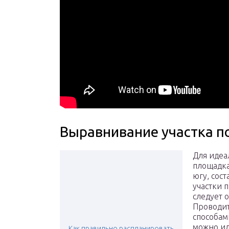
Выравнивание участка п
Для идеа
площадка
югу, сос
участки 
следует 
Проводит
способам
можно ил
Как правильно распланировать