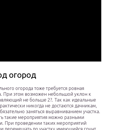
од огород
льного огорода тоже требуется ровная
. При этом возможен небольшой уклон к
тавляющий не больше 2?. Так как идеальные
практически никогда не достаются дачникам,
обязательно заняться выравниванием участка.
ь такие мероприятия можно разными
и. При проведении таких мероприятий
и перемещать по участку имеющийся грунт,