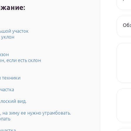
жание:
Обз
ьшой участок
 уклон
азон
н, если есть склон
 техники
частка
плоский вид.
 на зиму ее нужно утрамбовать.
опать
участка