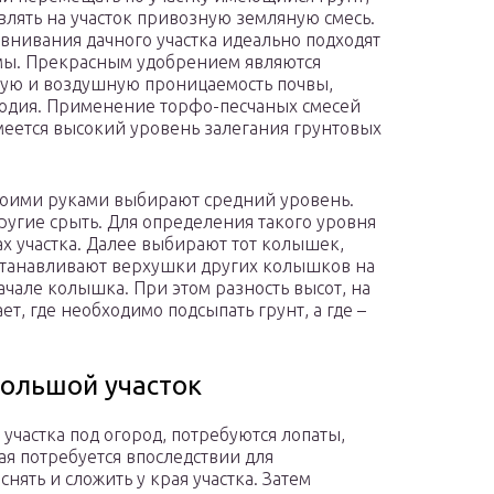
влять на участок привозную земляную смесь.
внивания дачного участка идеально подходят
ы. Прекрасным удобрением являются
ую и воздушную проницаемость почвы,
родия. Применение торфо-песчаных смесей
имеется высокий уровень залегания грунтовых
воими руками выбирают средний уровень.
другие срыть. Для определения такого уровня
х участка. Далее выбирают тот колышек,
устанавливают верхушки других колышков на
чале колышка. При этом разность высот, на
т, где необходимо подсыпать грунт, а где –
большой участок
частка под огород, потребуются лопаты,
ая потребуется впоследствии для
ять и сложить у края участка. Затем