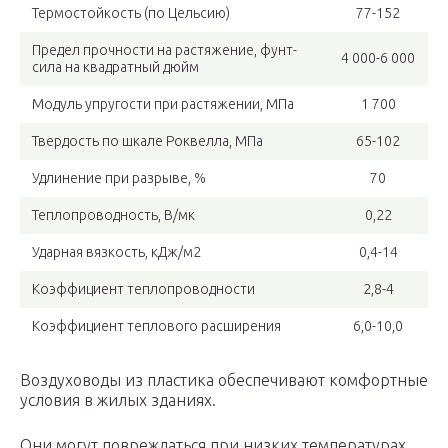
Термостойкость (по Цельсию)
77-152
Предел прочности на растяжение, фунт-
4 000-6 000
сила на квадратный дюйм
Модуль упругости при растяжении, МПа
1 700
Твердость по шкале Роквелла, МПа
65-102
Удлинение при разрыве, %
70
Теплопроводность, В/мк
0,22
Ударная вязкость, кДж/м2
0,4-14
Коэффициент теплопроводности
2,8-4
Коэффициент теплового расширения
6,0-10,0
Воздуховоды из пластика обеспечивают комфортные
условия в жилых зданиях.
Они могут повреждаться при низких температурах