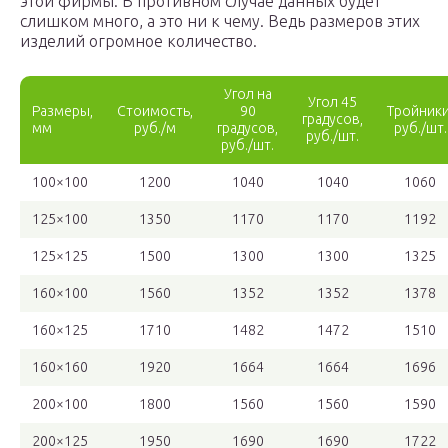
этой фирмы. В противном случае данных будет
слишком много, а это ни к чему. Ведь размеров этих
изделий огромное количество.
Угол на
Угол 45
Размеры,
Стоимость,
90
Тройники
градусов,
мм
руб./м
градусов,
руб./шт.
руб./шт.
руб./шт.
100×100
1200
1040
1040
1060
125×100
1350
1170
1170
1192
125×125
1500
1300
1300
1325
160×100
1560
1352
1352
1378
160×125
1710
1482
1472
1510
160×160
1920
1664
1664
1696
200×100
1800
1560
1560
1590
200×125
1950
1690
1690
1722