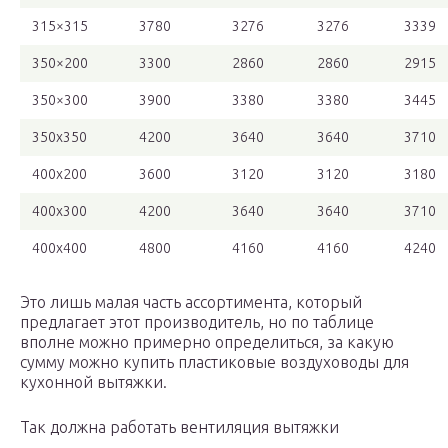
315×315
3780
3276
3276
3339
350×200
3300
2860
2860
2915
350×300
3900
3380
3380
3445
350х350
4200
3640
3640
3710
400х200
3600
3120
3120
3180
400х300
4200
3640
3640
3710
400х400
4800
4160
4160
4240
Это лишь малая часть ассортимента, который
предлагает этот производитель, но по таблице
вполне можно примерно определиться, за какую
сумму можно купить пластиковые воздуховоды для
кухонной вытяжки.
Так должна работать вентиляция вытяжки