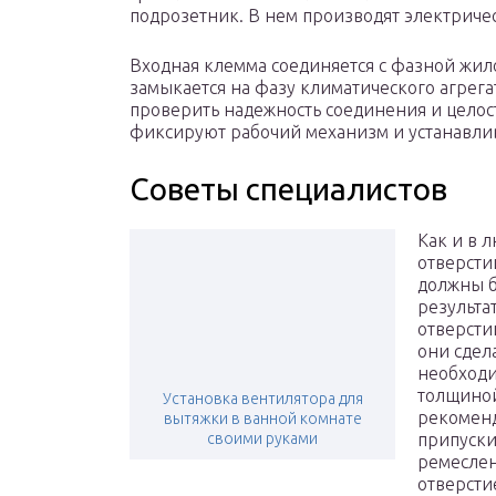
подрозетник. В нем производят электрич
Входная клемма соединяется с фазной жил
замыкается на фазу климатического агрег
проверить надежность соединения и целос
фиксируют рабочий механизм и устанавли
Советы специалистов
Как и в 
отверсти
должны б
результа
отверсти
они сдел
необходи
толщиной
Установка вентилятора для
рекоменд
вытяжки в ванной комнате
своими руками
припуски,
ремеслен
отверсти