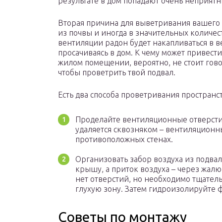
результате в дом попадают очень неприятн
Вторая причина для выветривания вашего п
из почвы и иногда в значительных количес
вентиляции радон будет накапливаться в в
просачиваясь в дом. К чему может привест
жилом помещении, вероятно, не стоит говор
чтобы проветрить твой подвал.
Есть два способа проветривания пространс
Проделайте вентиляционные отверстия
удаляется сквозняком – вентиляционн
противоположных стенах.
Организовать забор воздуха из подва
крышу, а приток воздуха – через жалю
нет отверстий, но необходимо тщател
глухую зону. Затем гидроизолируйте 
Советы по монтажу