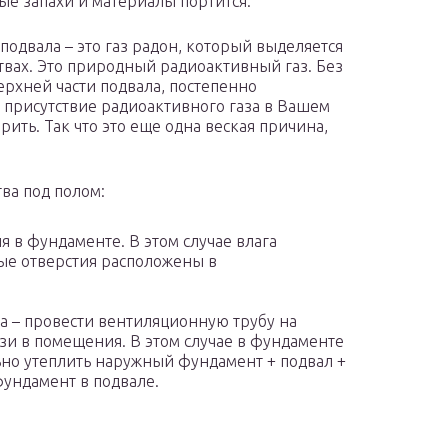
ые запахи и материалы портится.
одвала – это газ радон, который выделяется
твах. Это природный радиоактивный газ. Без
ерхней части подвала, постепенно
и присутствие радиоактивного газа в Вашем
ить. Так что это еще одна веская причина,
тва под полом:
 в фундаменте. В этом случае влага
ые отверстия расположены в
ла – провести вентиляционную трубу на
зи в помещения. В этом случае в фундаменте
ьно утеплить наружный фундамент + подвал +
фундамент в подвале.