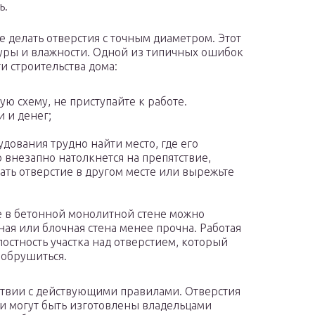
ь.
е делать отверстия с точным диаметром. Этот
уры и влажности. Одной из типичных ошибок
и строительства дома:
ую схему, не приступайте к работе.
 и денег;
дования трудно найти место, где его
о внезапно натолкнется на препятствие,
ать отверстие в другом месте или вырежьте
е в бетонной монолитной стене можно
ная или блочная стена менее прочна. Работая
остность участка над отверстием, который
 обрушиться.
ствии с действующими правилами. Отверстия
и могут быть изготовлены владельцами