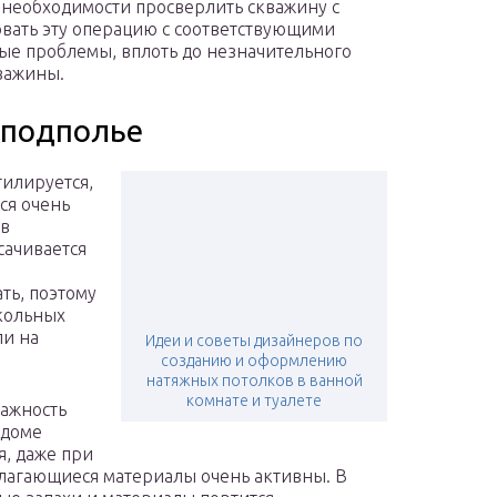
 необходимости просверлить скважину с
вать эту операцию с соответствующими
ные проблемы, вплоть до незначительного
важины.
 подполье
илируется,
ся очень
 в
сачивается
ть, поэтому
окольных
ли на
Идеи и советы дизайнеров по
созданию и оформлению
натяжных потолков в ванной
комнате и туалете
лажность
 доме
я, даже при
злагающиеся материалы очень активны. В