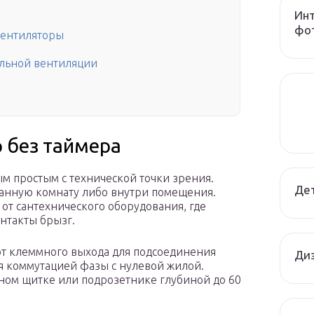
Инт
фот
вентиляторы
ельной вентиляции
 без таймера
м простым с технической точки зрения.
Дет
анную комнату либо внутри помещения.
 от сантехнического оборудования, где
нтакты брызг.
т клеммного выхода для подсоединения
Диз
я коммутацией фазы с нулевой жилой.
ном щитке или подрозетнике глубиной до 60