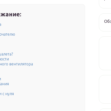
жание:
Обз
а
лючателю
уалета?
ности
ного вентилятора
и
ания
 с нуля