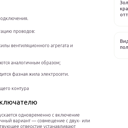
Зол
ю
кра
отт
подключения.
тацию проводов:
Вид
жилы вентиляционного агрегата и
пол
ются аналогичным образом;
ится фазная жила электросети.
щего контура
ыключателю
пускается одновременно с включение
ичный вариант — совмещение с двух- или
твующее отверстие устанавливают