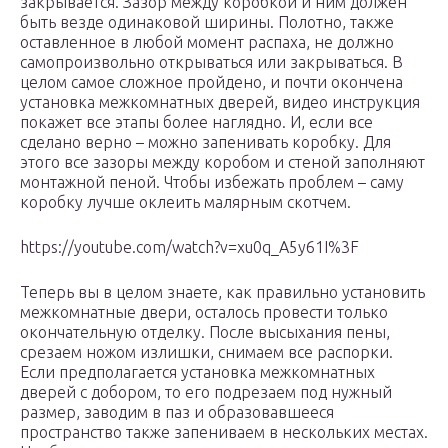
закрывается. Зазор между коробкой и ним должен
быть везде одинаковой ширины. Полотно, также
оставленное в любой момент распаха, не должно
самопроизвольно открываться или закрываться. В
целом самое сложное пройдено, и почти окончена
установка межкомнатных дверей, видео инструкция
покажет все этапы более наглядно. И, если все
сделано верно – можно запенивать коробку. Для
этого все зазоры между коробом и стеной заполняют
монтажной пеной. Чтобы избежать проблем – саму
коробку лучше оклеить малярным скотчем.
https://youtube.com/watch?v=xu0q_A5y61I%3F
Теперь вы в целом знаете, как правильно установить
межкомнатные двери, осталось провести только
окончательную отделку. После высыхания пены,
срезаем ножом излишки, снимаем все распорки.
Если предполагается установка межкомнатных
дверей с добором, то его подрезаем под нужный
размер, заводим в паз и образовавшееся
пространство также запениваем в нескольких местах.