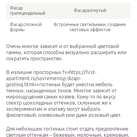
Фасад
Фасад вогнутый
трапецеидальный
Фасад сложной
Встроенные светильники, создание
формы
световых эффектов
Очень многое зависит и от выбранной цветовой
гаммы, которая способна визуально расширить или
сократить пространство.
В излишне просторных fv»https://first-
apartment.ru/sovremennyj-dizajn-
gostinoj.html»>гостиных будет уместна мебель
темных, насыщенных тонов. Многое зависит от
мироощущения самих хозяев. Кому-то по вкусу
спектр шоколадных оттенков, склонные же к
экспериментам и эпатажу могут выбрать
фиолетовый, оливковый или даже розовый цвет.
Для небольших гостиных стоит отдать предпочтение
светлым оттенкам – бежевым, молочным, кремовым.