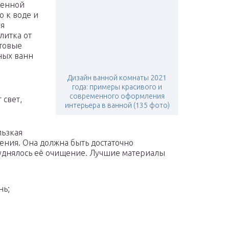
шенной
ю к воде и
ля
литка от
атовые
рных ванн
Дизайн ванной комнаты 2021
года: примеры красивого и
современного оформления
 свет,
интерьера в ванной (135 фото)
льзкая
дения. Она должна быть достаточно
труднялось её очищение. Лучшие материалы
нь;