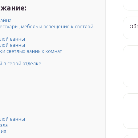
жание:
зайна
Обз
ессуары, мебель и освещение к светлой
тлой ванны
тлой ванны
ки светлых ванных комнат
м
й в серой отделке
тлой ванны
зла
ния