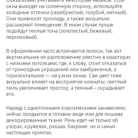
Обязательно учитывайте некоторые нюансы. Если
окна выходят на солнечную сторону, используйте
холодные оттенки (серебристый, голубой, мятный).
Они привносят прохладу, а также визуально
расширяют помещение. В ином случае лучше
подойдут теплые тона (золотистый, бежевый,
персиковый).
В оформлении часто встречаются полосы, так вот
вертикальное их расположение уместно в квартирах
с низкими потолками, где, к слову, стоит отказаться
от громоздких украшений или ламбрекенов, а
горизонтальное — на узких окнах. Сам цвет тоже
визуально влияет на восприятие комнаты: светлый
тюль увеличивает простор, а темный – скрадывает
его.
Наряду с однотонными классическими занавесями,
сейчас продаются в готовом виде или для пошива
декорированные ткани. Речь идет не только об
узорах, кружевах, рюшах, бахроме, но и самых
настоящих принтах.