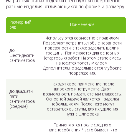
На разных этапах отделки стен нужны совершенно
разные изделия, отличающихся по форме и размеру:
Размерный
Применение
ряд
Используются совместно с правилом.
Позволяют устранить любые нервности
поверхности, а также заделать щели и
До
трещины. Применяются для основных
шестидесяти
(стартовых) работ. На этом этапе смесь
сантиметров
наносится толстым слоем.
Дополнительно заделываются глубокие
повреждения.
Находят свое применение после
широкого инструмента. Дают
До двадцати
возможность придать стенам гладкость.
пяти
Основной задачей является – заделка
сантиметров
небольших ям. После него могут
(средние)
оставаться выступы, для их удаления
нужна шлифовка.
Применяются после среднего
приспособления. Часто бывает, что