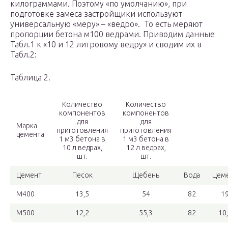
килограммами. Поэтому «по умолчанию», при
подготовке замеса застройщики используют
универсальную «меру» – «ведро». То есть меряют
пропорции бетона м100 ведрами. Приводим данные
Табл.1 к «10 и 12 литровому ведру» и сводим их в
Табл.2:
Таблица 2.
Количество
Количество
компонентов
компонентов
для
для
Марка
приготовления
приготовления
цемента
1 м3 бетона в
1 м3 бетона в
10 л ведрах,
12 л ведрах,
шт.
шт.
Цемент
Песок
Щебень
Вода
Цем
М400
13,5
54
82
1
М500
12,2
55,3
82
10