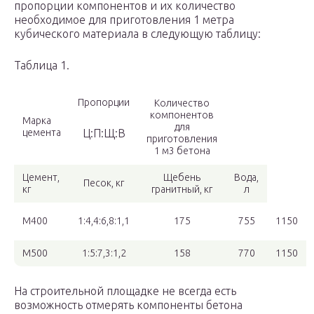
пропорции компонентов и их количество
необходимое для приготовления 1 метра
кубического материала в следующую таблицу:
Таблица 1.
Пропорции
Количество
компонентов
Марка
для
цемента
Ц:П:Щ:В
приготовления
1 м3 бетона
Цемент,
Щебень
Вода,
Песок, кг
кг
гранитный, кг
л
М400
1:4,4:6,8:1,1
175
755
1150
М500
1:5:7,3:1,2
158
770
1150
На строительной площадке не всегда есть
возможность отмерять компоненты бетона