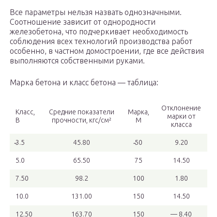
Все параметры нельзя назвать однозначными.
Соотношение зависит от однородности
железобетона, что подчеркивает необходимость
соблюдения всех технологий производства работ
особенно, в частном домостроении, где все действия
выполняются собственными руками.
Марка бетона и класс бетона — таблица:
Отклонение
Класс,
Средние показатели
Марка,
марки от
В
прочности, кгс/см²
М
класса
̴3.5
45.80
̴50
9.20
5.0
65.50
75
14.50
7.50
98.2
100
1.80
10.0
131.00
150
14.50
12.50
163.70
150
— 8.40