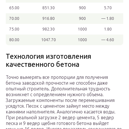
65.00
851.30
900
5.70
70.00
916.80
900
— 1.80
75.00
982.30
1000
1.80
80.00
1047.70
1000
— 4.60
Технология изготовления
качественного бетона
Точно вымерять все пропорции для получения
бетона заводской прочности не способен даже
опытный строитель. Дополнительная трудность
возникнет с определением нужного объема.
Загружаемые компоненты после перемешивания
усядутся. Песок с цементом займут место между
камнями наполнителя. Аналогично касается воды.
При реальной загрузке 2 ведер цемента, 5 ведер
песка и 9 ведер щебня готового бетона выйдет