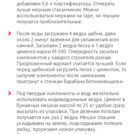
добавляем 0,6 л пластификатора. Отмерять
лучше мерным стаканчиком. Можно
воспользоваться мерками на таре, но порции
получатся приблизительные.
После воды загружаем 4 ведра щебня, даем
около 2 минут времени для увлажнения всех
камней. Засыпаем 2 ведра песка и 1 ведро
цемента марки М-500. Очередность засыпки
компонентов у каждого строителя разная.
Предложенный вариант считается лучший. Если
перед щебенкой загрузить песок с цементом, то
сыпучие компоненты после намокания
пристанут к стенкам барабана бетономешалки.
Под твердые компоненты и воду желательно
использовать индивидуальные ведра. Цемент в
бумажных мешках массой по 25 кг удобно сразу
высыпать из упаковки. При делении пополам
получается как раз 2 ведра. Мешок плашмя
укладываем на землю, подкладываем поперек
рейку, прорезаем ножом упаковку.