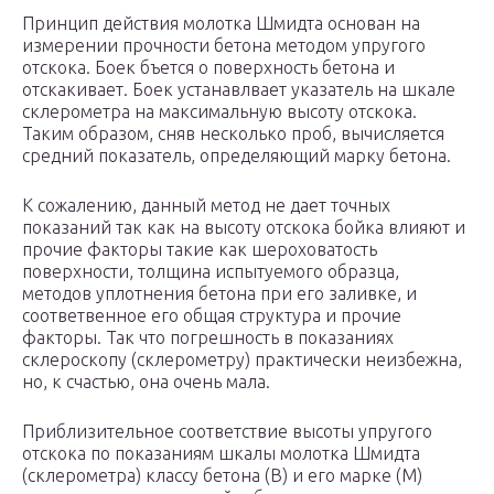
Принцип действия молотка Шмидта основан на
измерении прочности бетона методом упругого
отскока. Боек бъется о поверхность бетона и
отскакивает. Боек устанавлвает указатель на шкале
склерометра на максимальную высоту отскока.
Таким образом, сняв несколько проб, вычисляется
средний показатель, определяющий марку бетона.
К сожалению, данный метод не дает точных
показаний так как на высоту отскока бойка влияют и
прочие факторы такие как шероховатость
поверхности, толщина испытуемого образца,
методов уплотнения бетона при его заливке, и
соответвенное его общая структура и прочие
факторы. Так что погрешность в показаниях
склероскопу (склерометру) практически неизбежна,
но, к счастью, она очень мала.
Приблизительное соответствие высоты упругого
отскока по показаниям шкалы молотка Шмидта
(склерометра) классу бетона (B) и его марке (M)