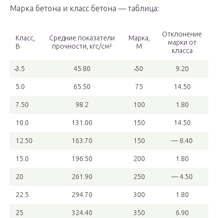
Марка бетона и класс бетона — таблица:
Отклонение
Класс,
Средние показатели
Марка,
марки от
В
прочности, кгс/см²
М
класса
̴3.5
45.80
̴50
9.20
5.0
65.50
75
14.50
7.50
98.2
100
1.80
10.0
131.00
150
14.50
12.50
163.70
150
— 8.40
15.0
196.50
200
1.80
20
261.90
250
— 4.50
22.5
294.70
300
1.80
25
324.40
350
6.90