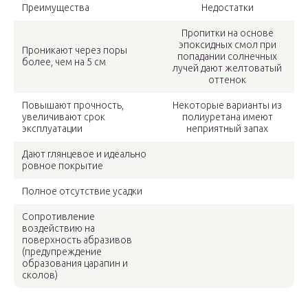
Преимущества
Недостатки
Пропитки на основе
эпоксидных смол при
Проникают через поры
попадании солнечных
более, чем на 5 см
лучей дают желтоватый
оттенок
Повышают прочность,
Некоторые варианты из
увеличивают срок
полиуретана имеют
эксплуатации
неприятный запах
Дают глянцевое и идеально
ровное покрытие
Полное отсутствие усадки
Сопротивление
воздействию на
поверхность абразивов
(предупреждение
образования царапин и
сколов)