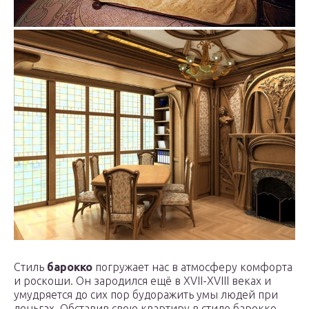
Стиль
барокко
погружает нас в атмосферу комфорта
и роскоши. Он зародился ещё в XVII-XVIII веках и
умудряется до сих пор будоражить умы людей при
деньгах. Обставив свою квартиру в стиле барокко,