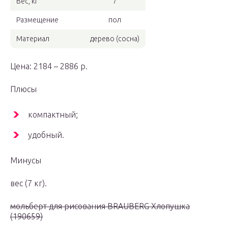
Вес, кг
7
Размещение
пол
Материал
дерево (сосна)
Цена: 2184 – 2886 р.
Плюсы
компактный;
удобный.
Минусы
вес (7 кг).
мольберт для рисования BRAUBERG Хлопушка
(190659)