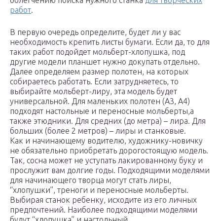
облегчению поиска нужного станка
для творческих
работ
.
В первую очередь определите, будет ли у вас
необходимость крепить листы бумаги. Если да, то для
таких работ подойдет мольберт-хлопушка, под
другие модели планшет нужно докупать отдельно.
Далее определяем размер полотен, на которых
собираетесь работать. Если затрудняетесь, то
выбирайте мольберт-лиру, эта модель будет
универсальной. Для маленьких полотен (А3, А4)
подходят настольные и переносные мольберты,а
также этюдники. Для средних (до метра) – лира. Для
больших (более 2 метров) – лиры и станковые.
Как и начинающему водителю, художнику-новичку
не обязательно приобретать дорогостоящую модель.
Так, сосна может не уступать лакированному буку и
прослужит вам долгие годы. Подходящими моделями
для начинающего творца могут стать лиры,
“хлопушки”, треноги и переносные мольберты.
Выбирая станок ребенку, исходите из его личных
предпочтений. Наиболее подходящими моделями
будут “хлопушка” и настольный