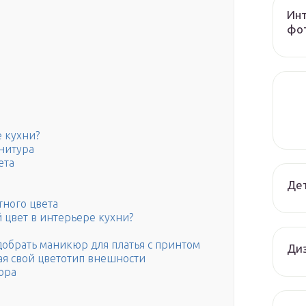
Инт
фот
е кухни?
нитура
ета
Дет
тного цвета
 цвет в интерьере кухни?
добрать маникюр для платья с принтом
Диз
вая свой цветотип внешности
юра