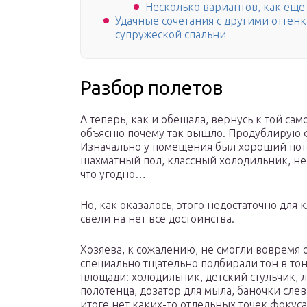
Несколько вариантов, как ещ
Удачные сочетания с другими отте
супружеской спальни
Разбор полетов
А теперь, как и обещала, вернусь к той сам
объясню почему так вышло. Продублирую ф
Изначально у помещения был хороший пот
шахматный пол, классный холодильник, н
что угодно…
Но, как оказалось, этого недостаточно для
свели на нет все достоинства.
Хозяева, к сожалению, не смогли вовремя 
специально тщательно подбирали тон в то
площади: холодильник, детский стульчик, л
полотенца, дозатор для мыла, баночки сле
итоге нет каких-то отдельных точек фокуса