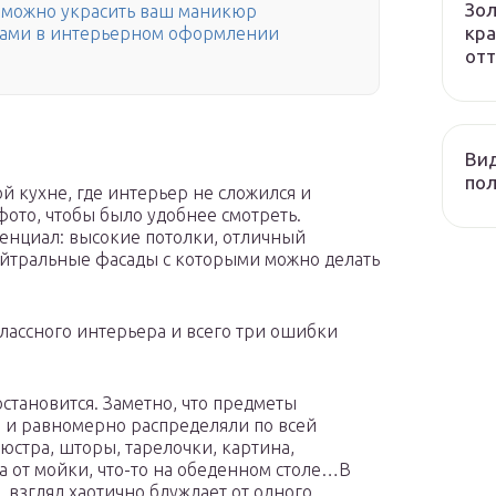
Зол
е можно украсить ваш маникюр
кра
нками в интерьерном оформлении
отт
Вид
пол
ой кухне, где интерьер не сложился и
ото, чтобы было удобнее смотреть.
енциал: высокие потолки, отличный
ейтральные фасады с которыми можно делать
 классного интерьера и всего три ошибки
остановится. Заметно, что предметы
н и равномерно распределяли по всей
юстра, шторы, тарелочки, картина,
ва от мойки, что-то на обеденном столе…В
, взгляд хаотично блуждает от одного