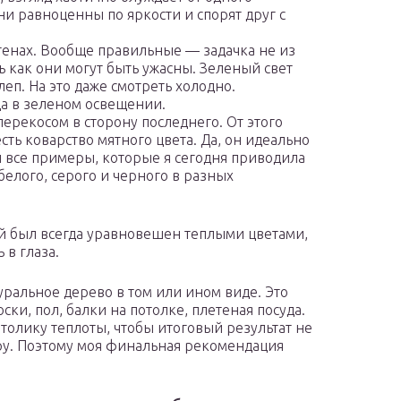
ни равноценны по яркости и спорят друг с
стенах. Вообще правильные — задачка не из
ь как они могут быть ужасны. Зеленый свет
п. На это даже смотреть холодно.
да в зеленом освещении.
ерекосом в сторону последнего. От этого
ть коварство мятного цвета. Да, он идеально
и все примеры, которые я сегодня приводила
белого, серого и черного в разных
ый был всегда уравновешен теплыми цветами,
 в глаза.
уральное дерево в том или ином виде. Это
ски, пол, балки на потолке, плетеная посуда.
толику теплоты, чтобы итоговый результат не
у. Поэтому моя финальная рекомендация