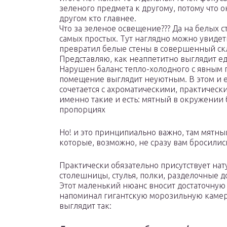
зеленого предмета к другому, потому что о
другом кто главнее.
Что за зеленое освещение??? Да на белых 
самых простых. Тут наглядно можно увидет
превратил белые стены в совершенный скле
Представляю, как неаппетитно выглядит е
Нарушен баланс тепло-холодного с явным п
помещение выглядит неуютным. В этом и ес
сочетается с ахроматическими, практическ
именно такие и есть: мятный в окружении 
пропорциях
Но! и это принципиально важно, там мятн
которые, возможно, не сразу вам бросились
Практически обязательно присутствует нат
столешницы, стулья, полки, разделочные до
Этот маленький нюанс вносит достаточную 
напоминал гигантскую морозильную камер
выглядит так: