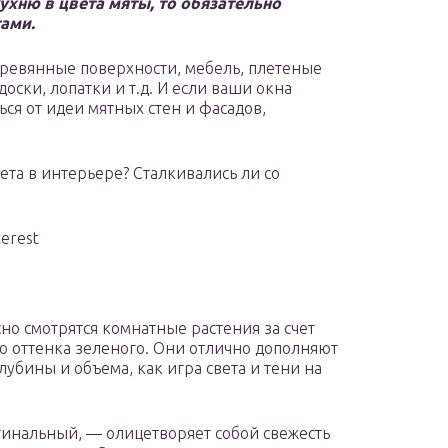
ухню в цвета мяты, то обязательно
ами.
еревянные поверхности, мебель, плетеные
оски, лопатки и т.д. И если ваши окна
ься от идеи мятных стен и фасадов,
ета в интерьере? Сталкивались ли со
erest
сно смотрятся комнатные растения за счет
о оттенка зеленого. Они отлично дополняют
убины и объема, как игра света и тени на
инальный, — олицетворяет собой свежесть