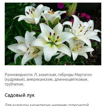
Разновидности: Л. азиатская, гибриды Мартагон
(кудрявые), американские, длинноцветковые,
трубчатые.
Садовый лук
Для культуры характерно наличие сплюснутой