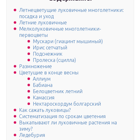
Летнецветущие луковичные многолетники:
посадка и уход
Летние луковичные
Мелколуковичные многолетники-
первоцветы
Мускари (гиацинт мышиный)
Ирис сетчатый
Подснежник
Пролеска (сцилла)
Размножение
Цветущие в конце весны
Аллиум
Бабиана
Белоцветник летний
Камассия
Нектароскордум болгарский
Как сажать луковицы?
Систематизация по срокам цветения
Выкапывают ли луковичные растения на
зиму?
Ледебурия