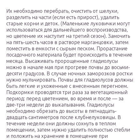
Их необходимо перебрать, очистить от шелухи,
разделить на части (если есть прирост), удалить
старые корни и деток. (Маленькие луковички могут
использоваться для дальнейшего воспроизводства,
но цветение их наступит на третий сезон). Замочить
на пять-шесть часов в растворе марганцовки, затем
поместить в емкости с сырым песком. Прорастание
посадочного материала будет происходить в течение
месяца. Высаживать пророщенные гладиолусы
можно в начале мая при прогреве почвы до восьми-
десяти градусов. В случае ночных заморозков ростки
нужно мульчировать. Почвы для гладиолусов должны
быть легкие и ухоженные с внесенным перегноем.
Подкормки проводятся три раза за вегетационный
период: перед цветением, во время и после — за
две-три недели до выкапывания. Гладиолусы
необходимо обрезать до высоты в пятнадцать-
двадцать сантиметров после клубнелуковицы. В
течение недели они должны сохнуть в теплом
помещении, затем нужно удалить полностью стебли
и положить на хранение в помещение при