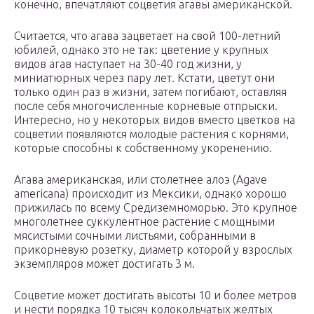
конечно, впечатляют соцветия агавы американской.
Считается, что агава зацветает на свой 100-летний
юбилей, однако это не так: цветение у крупных
видов агав наступает на 30-40 год жизни, у
миниатюрных через пару лет. Кстати, цветут они
только один раз в жизни, затем погибают, оставляя
после себя многочисленные корневые отпрыски.
Интересно, но у некоторых видов вместо цветков на
соцветии появляются молодые растения с корнями,
которые способны к собственному укоренению.
Агава американская, или столетнее алоэ (Agave
americana) происходит из Мексики, однако хорошо
прижилась по всему Средиземноморью. Это крупное
многолетнее суккулентное растение с мощными
мясистыми сочными листьями, собранными в
прикорневую розетку, диаметр которой у взрослых
экземпляров может достигать 3 м.
Соцветие может достигать высоты 10 и более метров
и нести порядка 10 тысяч колокольчатых желтых