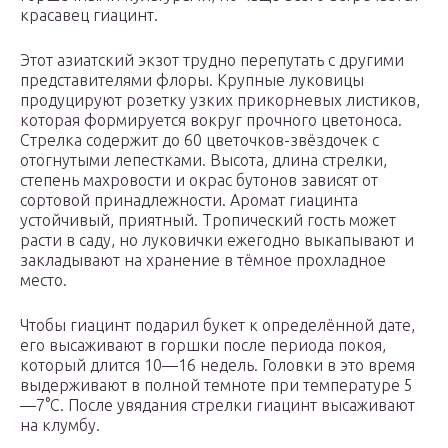
красавец гиацинт.
Этот азиатский экзот трудно перепутать с другими
представителями флоры. Крупные луковицы
продуцируют розетку узких прикорневых листиков,
которая формируется вокруг прочного цветоноса.
Стрелка содержит до 60 цветочков-звёздочек с
отогнутыми лепестками. Высота, длина стрелки,
степень махровости и окрас бутонов зависят от
сортовой принадлежности. Аромат гиацинта
устойчивый, приятный. Тропический гость может
расти в саду, но луковички ежегодно выкапывают и
закладывают на хранение в тёмное прохладное
место.
Чтобы гиацинт подарил букет к определённой дате,
его высаживают в горшки после периода покоя,
который длится 10—16 недель. Головки в это время
выдерживают в полной темноте при температуре 5
—7°C. После увядания стрелки гиацинт высаживают
на клумбу.