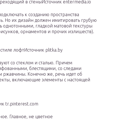
реходящий в стеныИсточник entermedia.io
одключать к созданию пространства
ь. Но их дизайн должен имитировать грубую
ь однотонными, гладкой матовой текстуры
рисунков, орнаментов и прочих излишеств).
стиле лофтИсточник plitka.by
вуют со стеклом и сталью. Причем
ифованными, блестящими, со следами
 ржавчины. Конечно же, речь идет об
оекты, включающие элементы с настоящей
 tr.pinterest.com
ное. Главное, не цветное