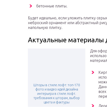
бетонные плиты.
Будет идеально, если уложить плитку серых
неброский орнамент или абстрактный рису
напольную плитку.
Актуальные материалы 
Для офор
использо
материал
Кирп
испо
можн
Шторы в стиле лофт: топ-170
Данн
фото и видео идей дизайна
всех
интерьера в стиле лофт.
пере
требования к шторам, выбор
цвета и фактуры
Дере