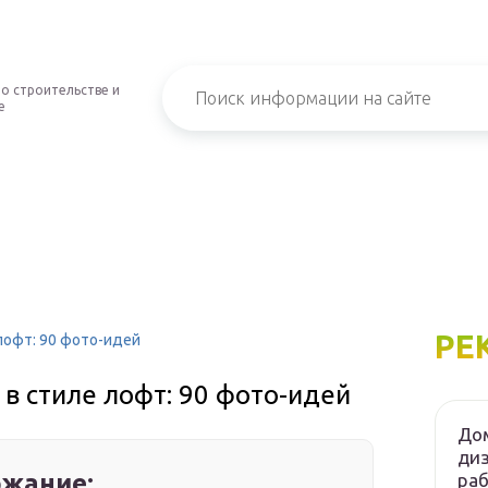
о строительстве и
е
РЕ
лофт: 90 фото-идей
в стиле лофт: 90 фото-идей
Дом
диз
жание:
ра