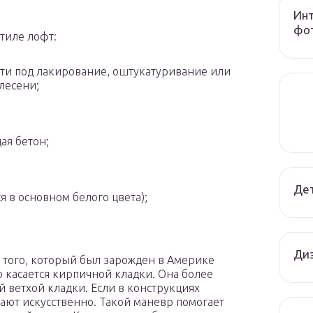
Инт
фот
тиле лофт:
сти под лакирование, оштукатуривание или
лесени;
ая бетон;
Дет
я в основном белого цвета);
Диз
 того, который был зарожден в Америке
о касается кирпичной кладки. Она более
й ветхой кладки. Если в конструкциях
дают искусственно. Такой маневр помогает