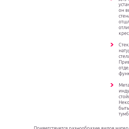
уста
он в
стен
отшл
отли
крес
Стек
нату
стел
Прив
отде
функ
Мета
инду
стой
Неко
быть
тумб
Приветствуется разнообразие видов матер