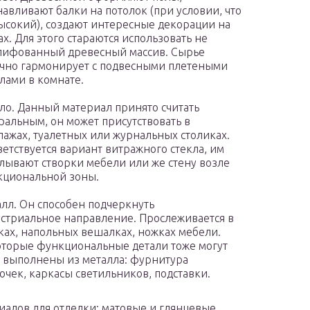
навливают балки на потолок (при условии, что
ысокий), создают интересные декорации на
ах. Для этого стараются использовать не
ифованный древесный массив. Сырье
чно гармонирует с подвесными плетеными
лами в комнате.
ло. Данный материал принято считать
ральным, он может присутствовать в
лажах, туалетных или журнальных столиках.
етствуется вариант витражного стекла, им
лывают створки мебели или же стену возле
циональной зоны.
лл. Он способен подчеркнуть
стриальное направление. Прослеживается в
ках, напольных вешалках, ножках мебели.
торые функциональные детали тоже могут
 выполнены из металла: фурнитура
очек, каркасы светильников, подставки.
иалов для отделки: матовые и глянцевые