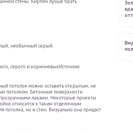
ланной стены. Кирпич лучше брать
Зол
кра
отт
Вид
лый, необычный серый.
пол
лого, серого и коричневыхИсточник
нный потолок можно оставить открытым, не
ым потолком. Бетонные поверхности
 прозрачными лаками. Некоторые проекты
ойно относится к таким отделочным
я потолка, но и стен. Визуально она придаст