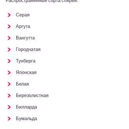
Распространенные сорта спиреи:
Серая
Аргута
Вангутта
Городчатая
Тунберга
Японская
Белая
Березолистная
Билларда
Бумальда