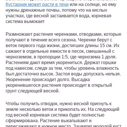
Кустарник может расти в тени
или на солнце, но ему
нужны дренажные почвы, потому что на кислых
участках, где весной застаивается вода, корневая
система вымокает
Размножают растения черенками, отводками, которые
получают в течение всего сезона. Черенки берут с
веток первого года жизни, достигших длины 15 см. Их
сажают в отдельные емкости в песок, смешанный с
черноземом, в пропорции 1:5, где чернозема 1 доля.
Растениям дают время укорениться. Держат горшки
под навесом, следя за тем, чтобы уровень влажность
был достаточно высок. Застоя воды допускать нельзя.
Укоренение происходит долго. Высадка
укоренившегося растения происходит в открытый
грунт следующей весной.
Чтобы получить отводок, нужно весной пригнуть к
земле несколько веток и прикопать их. На следующий
год весной корневая система будет полностью
сформирована. Растение выкапывают и
пересаживают в нужное место. Зацветет молодой куст