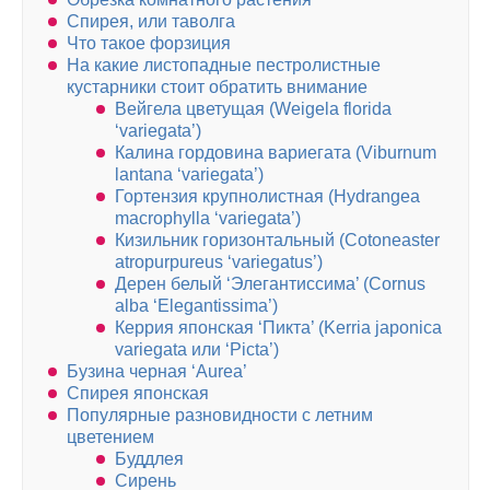
Спирея, или таволга
Что такое форзиция
На какие листопадные пестролистные
кустарники стоит обратить внимание
Вейгела цветущая (Weigela florida
‘variegata’)
Калина гордовина вариегата (Viburnum
lantana ‘variegata’)
Гортензия крупнолистная (Hydrangea
macrophylla ‘variegata’)
Кизильник горизонтальный (Cotoneaster
atropurpureus ‘variegatus’)
Дерен белый ‘Элегантиссима’ (Cornus
alba ‘Elegantissima’)
Керрия японская ‘Пикта’ (Kerria japonica
variegata или ‘Picta’)
Бузина черная ‘Aurea’
Спирея японская
Популярные разновидности с летним
цветением
Буддлея
Сирень