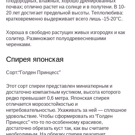
плодородных, влажных, хорошо дренированных
почвах; отлично растет на солнце и в полутени. В 10-
20 лет достигает предельной высоты. Теплолюбива:
кратковременно выдерживает всего лишь -15-20°С.
Хороша в свободно растущих живых изгородях и как
солитер. Размножают полуодревесневшими
черенками.
Спирея японская
Сорт:“Голден Принцесс”
Этот сорт спиреи представлен миниатюрным и
достаточно компактным кустиком, высота которого
редко превышает 0,6 метра. Японская спирея
отличается морозостойкостью и
нетребовательностью. Ухаживать за ней — сплошное
удовольствие. Чтобы сформировать из “Голден
Принцесс” что-то по-особенному красивое,
достаточно обрезать куст так, как вы считаете
необходимым. На обрезку спирея реагирует