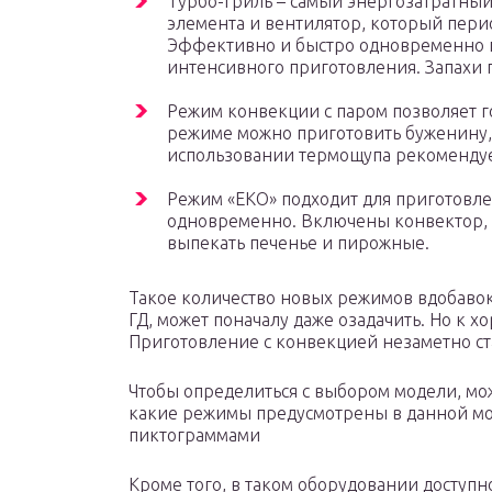
Турбо-гриль – самый энергозатратны
элемента и вентилятор, который пери
Эффективно и быстро одновременно г
интенсивного приготовления. Запахи п
Режим конвекции с паром позволяет г
режиме можно приготовить буженину, 
использовании термощупа рекомендуем
Режим «ЕКО» подходит для приготовле
одновременно. Включены конвектор,
выпекать печенье и пирожные.
Такое количество новых режимов вдобавок
ГД, может поначалу даже озадачить. Но к 
Приготовление с конвекцией незаметно ст
Чтобы определиться с выбором модели, мо
какие режимы предусмотрены в данной мо
пиктограммами
Кроме того, в таком оборудовании доступ