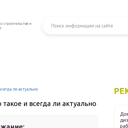
о строительстве и
е
РЕ
 всегда ли актуально
о такое и всегда ли актуально
Дом
диз
жание:
ра