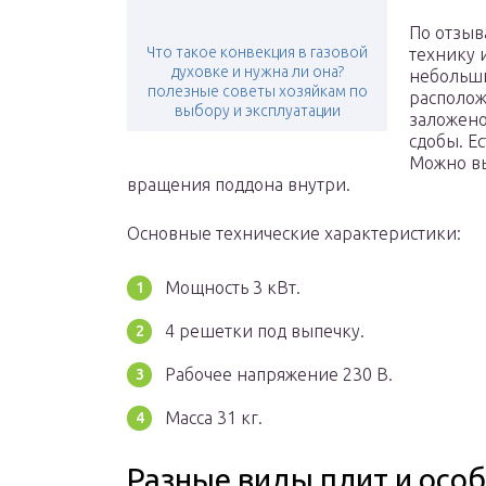
По отзыв
Что такое конвекция в газовой
технику 
духовке и нужна ли она?
небольши
полезные советы хозяйкам по
располож
выбору и эксплуатации
заложено
сдобы. Е
Можно вы
вращения поддона внутри.
Основные технические характеристики:
Мощность 3 кВт.
4 решетки под выпечку.
Рабочее напряжение 230 В.
Масса 31 кг.
Разные виды плит и осо