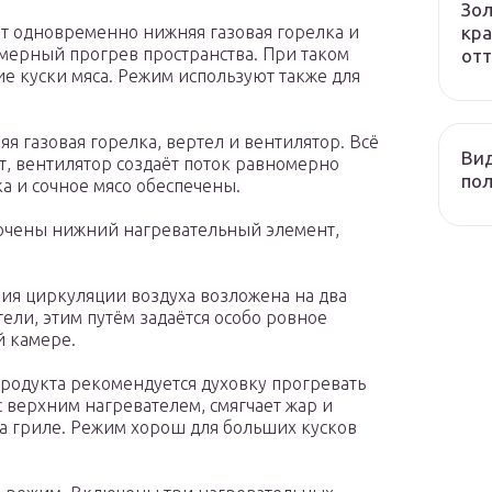
Зол
кра
т одновременно нижняя газовая горелка и
омерный прогрев пространства. При таком
отт
 куски мяса. Режим используют также для
 газовая горелка, вертел и вентилятор. Всё
Вид
т, вентилятор создаёт поток равномерно
пол
а и сочное мясо обеспечены.
ючены нижний нагревательный элемент,
ия циркуляции воздуха возложена на два
ели, этим путём задаётся особо ровное
й камере.
родукта рекомендуется духовку прогревать
с верхним нагревателем, смягчает жар и
а гриле. Режим хорош для больших кусков