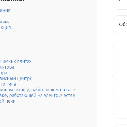
ления
ежима
Обз
екция
ических плитах
лятора
ора
рвисный центр?
го типа
уховом шкафу, работающем на газе
вке, работающей на электричестве
ой печи