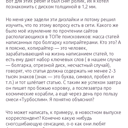
Вот для этих ребят и был снят ролик, их я хотел
познакомить с диском толщиной в 1,2 мм.
Но меня уже задели эти дизлайки и потому решил
изучить, что по этому вопросу есть в сети. Какого же
было моё изумление по прочтении сайтов
располагающихся в ТОПе поисковиков: масса статей
написанных про болгарку копирайтерами. Кто это? А
я поясню, копирайтер — это человек,
зарабатывающий на жизнь написанием статей, то
есть ему дают набор ключевых слов ( в нашем случае
— болгарка, отрезной диск, несчастный случай),
говорят, что статья должна содержать не менее 2-3
тысяч знаков (знак — это буква, символ, пробел и
т.п.) и тот шлёпает статью. С таким же успехом завтра
он пишет про божью коровку, а послезавтра про
космические корабли, а ещё через день про пользу
смеси «Турбослим». Я понятно объяснил?
Что может написать, к примеру, в новостном выпуске
корреспондент? Конечно какую нибудь
сногсшибающую сенсацию, о-о как они любят