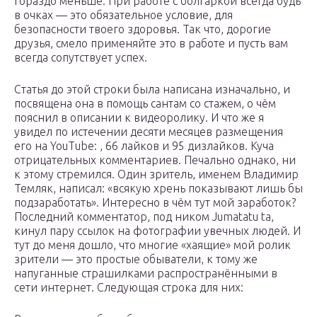
гораздо меньше. При работе с болгаркой всегда будь
в очках — это обязательное условие, для
безопасности твоего здоровья. Так что, дорогие
друзья, смело применяйте это в работе и пусть вам
всегда сопутствует успех.
Статья до этой строки была написана изначально, и
посвящена она в помощь сантам со стажем, о чём
пояснил в описании к видеоролику. И что же я
увидел по истечении десяти месяцев размещения
его на YouTube: , 66 лайков и 95 дизлайков. Куча
отрицательных комментариев. Печально однако, ни
к этому стремился. Один зритель, именем Владимир
Темляк, написал: «всякую хрень показывают лишь бы
подзаработать». Интересно в чём тут мой заработок?
Последний комментатор, под ником Jumatatu ta,
кинул пару ссылок на фотографии увечных людей. И
тут до меня дошло, что многие «хаящие» мой ролик
зрители — это простые обыватели, к тому же
напуганные страшилками распространёнными в
сети интернет. Следующая строка для них: