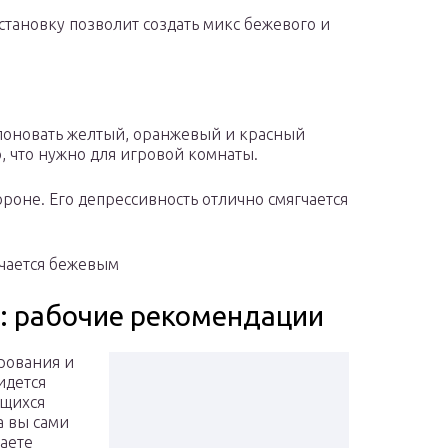
становку позволит создать микс бежевого и
мпоновать желтый, оранжевый и красный
о, что нужно для игровой комнаты.
роне. Его депрессивность отлично смягчается
гчается бежевым
а: рабочие рекомендации
рования и
идется
ющихся
а вы сами
аете