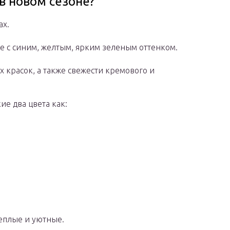
в новом сезоне?
ах.
ре с синим, желтым, ярким зеленым оттенком.
 красок, а также свежести кремового и
ие два цвета как:
еплые и уютные.