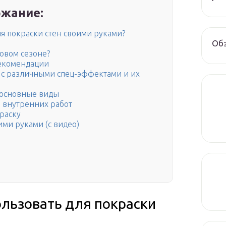
жание:
ля покраски стен своими руками?
Обз
овом сезоне?
рекомендации
с различными спец-эффектами и их
 основные виды
 внутренних работ
раску
ими руками (с видео)
ользовать для покраски