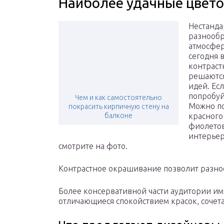
Наиболее удачные цвет
Нестанда
разнообр
атмосфер
сегодня 
контраст
решаются
идей. Ес
попробуй
Чем и как самостоятельно
Можно по
покрасить кирпичную стену на
балконе
красного
фиолетов
интерьер 
смотрите на фото.
Контрастное окрашивание позволит разноо
Более консервативной части аудитории им
отличающиеся спокойствием красок, сочет