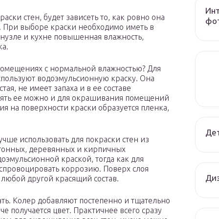
Инт
раски стен, будет зависеть то, как ровно она
фот
ти. При выборе краски необходимо иметь в
анузле и кухне повышенная влажность,
ка.
 помещениях с нормальной влажностью? Для
спользуют водоэмульсионную краску. Она
тая, не имеет запаха и в ее составе
нять ее можно и для окрашивания помещений
я на поверхности краски образуется пленка,
Дет
учше использовать для покраски стен из
етонных, деревянных и кирпичных
оэмульсионной краской, тогда как для
 спровоцировать коррозию. Поверх слоя
Диз
любой другой красящий состав.
ть. Колер добавляют постепенно и тщательно
е получается цвет. Практичнее всего сразу