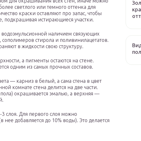
чном для окрашивания всех стен, иначе можно
Зол
более светлого или темного оттенка для
кра
чество краски оставляют про запас, чтобы
отт
е, подкрашивая истирающиеся участки.
от водоэмульсионной наличием связующих
 сополимеров стирола и поливинилацетатов.
Вид
раняют в жидкости свою структуру.
пол
хности, а пигменты остаются на стене.
тся одним из самых прочных составов.
ета — карниз в белый, а сама стена в цвет
нной комнате стена делится на две части.
я пола) окрашивается эмалью, а верхняя —
й.
2-3 слоя. Для первого слоя можно
в нее добавляется до 10% воды). Это делается