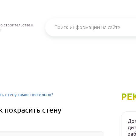
о строительстве и
е
РЕ
ить стену самостоятельно?
к покрасить стену
Дом
диз
ра