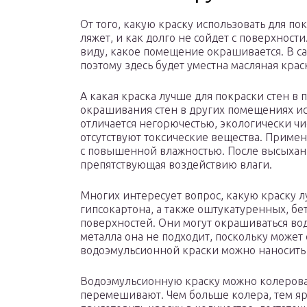
От того, какую краску использовать для пок
ляжет, и как долго не сойдет с поверхнос
виду, какое помещение окрашивается. В с
поэтому здесь будет уместна масляная крас
А какая краска лучше для покраски стен в
окрашивания стен в других помещениях и
отличается негорючестью, экологически чис
отсутствуют токсические вещества. Приме
с повышенной влажностью. После высыхани
препятствующая воздействию влаги.
Многих интересует вопрос, какую краску л
гипсокартона, а также оштукатуренных, б
поверхностей. Они могут окрашиваться вод
металла она не подходит, поскольку может
водоэмульсионной краски можно наносить 
Водоэмульсионную краску можно колерова
перемешивают. Чем больше колера, тем ярч