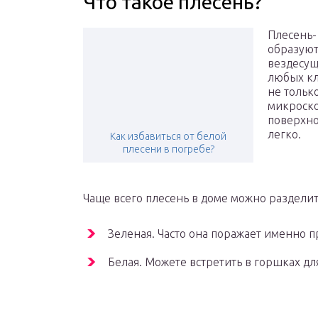
Что такое плесень?
Плесень-
образуют
вездесущ
любых кл
не тольк
микроско
поверхно
легко.
Как избавиться от белой
плесени в погребе?
Чаще всего плесень в доме можно разделит
Зеленая. Часто она поражает именно пр
Белая. Можете встретить в горшках дл