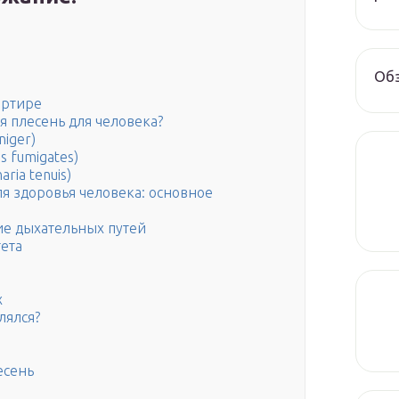
Обз
артире
я плесень для человека?
niger)
s fumigates)
ria tenuis)
ля здоровья человека: основное
ие дыхательных путей
ета
х
лялся?
есень