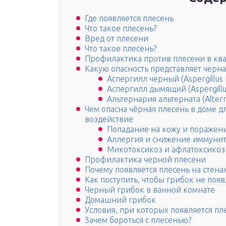
Где появляется плесень
Что такое плесень?
Вред от плесени
Что такое плесень?
Профилактика против плесени в кв
Какую опасность представляет черна
Аспергилл черный (Aspergillus 
Аспергилл дымящий (Aspergillu
Альтернария альтерната (Alterna
Чем опасна чёрная плесень в доме д
воздействие
Попадание на кожу и поражен
Аллергия и снижение иммунит
Микотоксикоз и афлатоксикоз
Профилактика черной плесени
Почему появляется плесень на стена
Как поступить, чтобы грибок не появ
Черный грибок в ванной комнате
Домашний грибок
Условия, при которых появляется пл
Зачем бороться с плесенью?