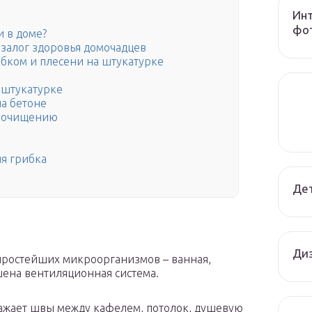
Инт
фот
и в доме?
залог здоровья домочадцев
ибком и плесени на штукатурке
и
 штукатурке
на бетоне
у очищению
я грибка
Дет
Диз
простейших микроорганизмов – ванная,
шена вентиляционная система.
ражает швы между кафелем, потолок, душевую