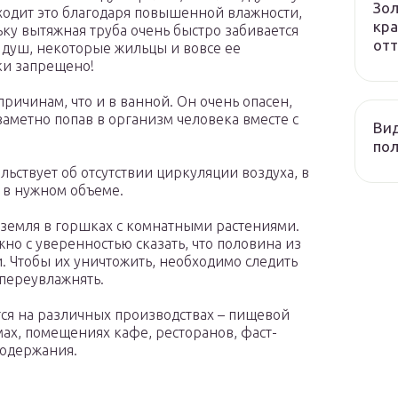
Зол
ходит это благодаря повышенной влажности,
кра
ку вытяжная труба очень быстро забивается
отт
 душ, некоторые жильцы и вовсе ее
ки запрещено!
причинам, что и в ванной. Он очень опасен,
заметно попав в организм человека вместе с
Вид
пол
ьствует об отсутствии циркуляции воздуха, в
я в нужном объеме.
земля в горшках с комнатными растениями.
жно с уверенностью сказать, что половина из
 Чтобы их уничтожить, необходимо следить
 переувлажнять.
ся на различных производствах – пищевой
х, помещениях кафе, ресторанов, фаст-
содержания.