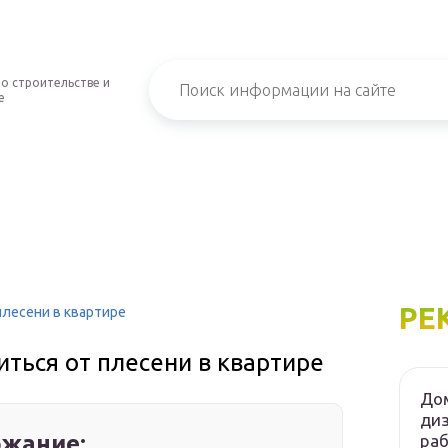
о строительстве и
е
РЕ
плесени в квартире
иться от плесени в квартире
Дом
диз
жание:
ра