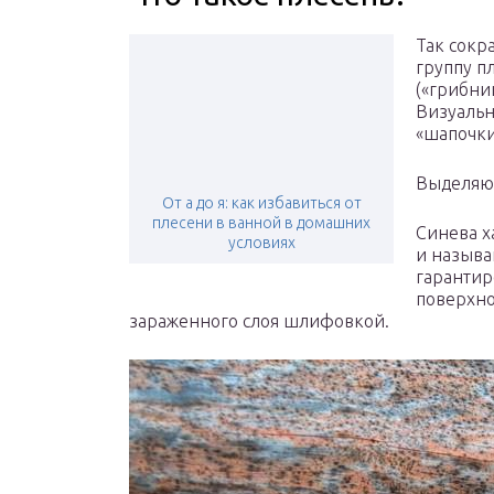
Так сок
группу п
(«грибни
Визуальн
«шапочки
Выделяют
От а до я: как избавиться от
плесени в ванной в домашних
Синева х
условиях
и называ
гарантир
поверхно
зараженного слоя шлифовкой.