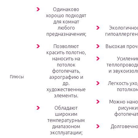
Одинаково
хорошо подходят
для комнат
любого
Экологичнос
предназначения;
гипоаллерген
Позволяют
Высокая проч
красить полотно,
наносить на
Усилени
потолок
теплопровод
фотопечать,
и звукоизол
Плюсы
аэрографию и
др.
Легкость ухо
художественные
потолком
элементы.
Можно нано
Обладают
рисунки
широким
фотопечат
температурным
диапазоном
Долговечно
эксплуатации;