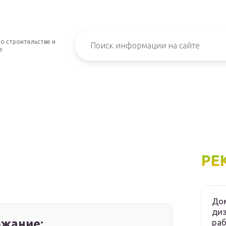
о строительстве и
е
РЕ
Дом
диз
жание:
ра