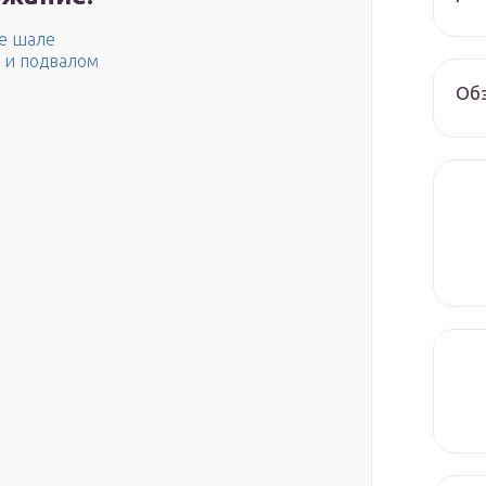
е шале
 и подвалом
Обз