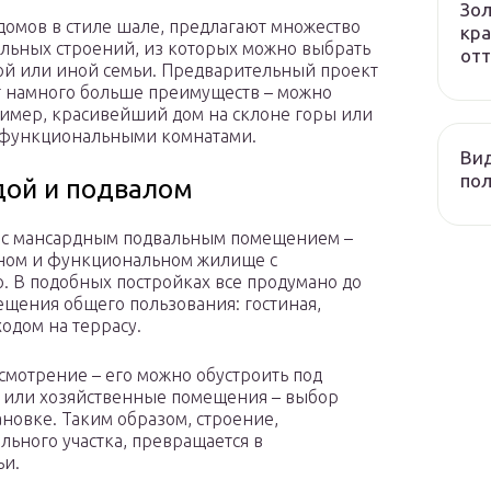
Зол
омов в стиле шале, предлагают множество
кра
льных строений, из которых можно выбрать
отт
ой или иной семьи. Предварительный проект
ет намного больше преимуществ – можно
пример, красивейший дом на склоне горы или
 функциональными комнатами.
Вид
пол
дой и подвалом
е с мансардным подвальным помещением –
тном и функциональном жилище с
. В подобных постройках все продумано до
щения общего пользования: гостиная,
ходом на террасу.
смотрение – его можно обустроить под
к или хозяйственные помещения – выбор
ановке. Таким образом, строение,
ного участка, превращается в
ьи.