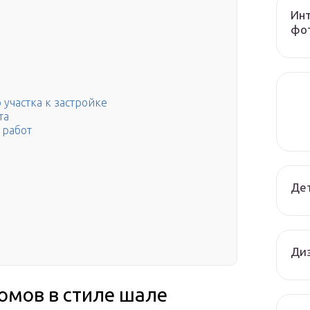
Инт
фот
 участка к застройке
та
 работ
Дет
Диз
омов в стиле шале