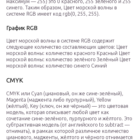
максимум — 255) это 0 красного, 255 зелёного и 255
синего. Таким образом, Цвет морской волны в
системе RGB имеет код rgb(0, 255, 255).
График RGB
Цвет морской волны в системе RGB содержит
следующее количество составляющих цветов: Цвет
морской волны: количество красного Красный Цвет
морской волны: количество зелёного Зелёный Цвет
морской волны: количество синего Синий
CMYK
CMYK или Cyan (циановый, он же сине-зелёный),
Magenta (маджента либо пурпурный), Yellow
(жёлтый), Key (ключ, он же чёрный) — это цветовая
модель, которая описывает любой цвет как
сочетание сине-зелёного, пурпурного и жёлтого. Это
субтрактивная модель (от английского to subtract —
отнимать), в рамках которой различное количество
цианового, мадженты, жёлтого и чёрного отнимается