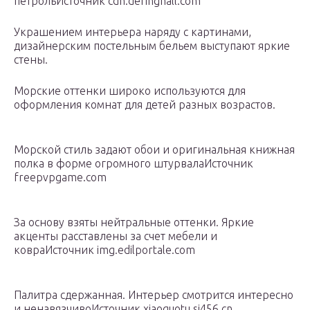
петрольИсточник cdn.deringhall.com
Украшением интерьера наряду с картинами,
дизайнерским постельным бельем выступают яркие
стены.
Морские оттенки широко используются для
оформления комнат для детей разных возрастов.
Морской стиль задают обои и оригинальная книжная
полка в форме огромного штурвалаИсточник
freepvpgame.com
За основу взяты нейтральные оттенки. Яркие
акценты расставлены за счет мебели и
ковраИсточник img.edilportale.com
Палитра сдержанная. Интерьер смотрится интересно
и ненавязчивоИсточник xiaoguotu.sj456.cn