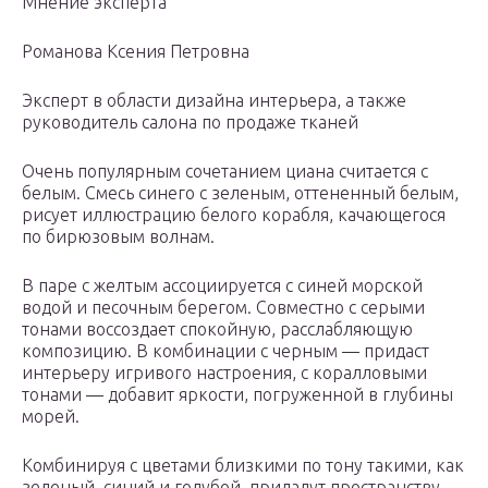
Мнение эксперта
Романова Ксения Петровна
Эксперт в области дизайна интерьера, а также
руководитель салона по продаже тканей
Очень популярным сочетанием циана считается с
белым. Смесь синего с зеленым, оттененный белым,
рисует иллюстрацию белого корабля, качающегося
по бирюзовым волнам.
В паре с желтым ассоциируется с синей морской
водой и песочным берегом. Совместно с серыми
тонами воссоздает спокойную, расслабляющую
композицию. В комбинации с черным — придаст
интерьеру игривого настроения, с коралловыми
тонами — добавит яркости, погруженной в глубины
морей.
Комбинируя с цветами близкими по тону такими, как
зеленый, синий и голубой, придадут пространству