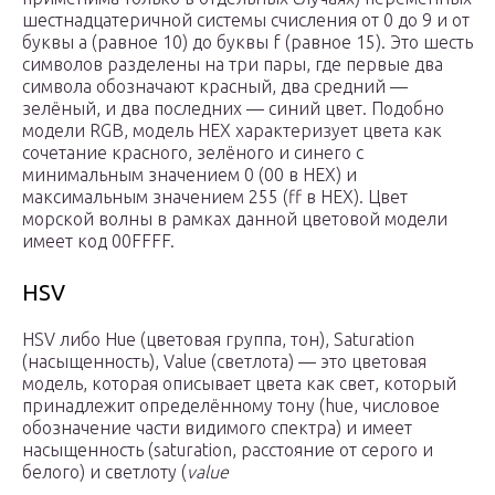
шестнадцатеричной системы счисления от 0 до 9 и от
буквы a (равное 10) до буквы f (равное 15). Это шесть
символов разделены на три пары, где первые два
символа обозначают красный, два средний —
зелёный, и два последних — синий цвет. Подобно
модели RGB, модель HEX характеризует цвета как
сочетание красного, зелёного и синего с
минимальным значением 0 (00 в HEX) и
максимальным значением 255 (ff в HEX). Цвет
морской волны в рамках данной цветовой модели
имеет код 00FFFF.
HSV
HSV либо Hue (цветовая группа, тон), Saturation
(насыщенность), Value (светлота) — это цветовая
модель, которая описывает цвета как свет, который
принадлежит определённому тону (hue, числовое
обозначение части видимого спектра) и имеет
насыщенность (saturation, расстояние от серого и
белого) и светлоту (
value