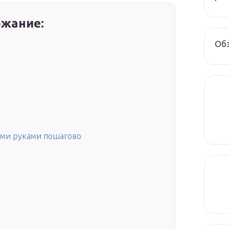
жание:
Обз
ими руками пошагово