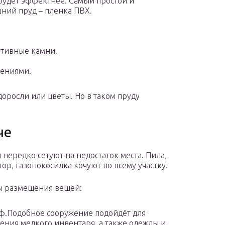
 будет эффектнее. Самый простой и
ний пруд – пленка ПВХ.
ативные камни.
тениями.
оросли или цветы. Но в таком пруду
че
нередко сетуют на недостаток места. Пила,
ор, газонокосилка кочуют по всему участку.
ы размещения вещей:
.Подобное сооружение подойдёт для
ения мелкого инвентаря, а также одежды и