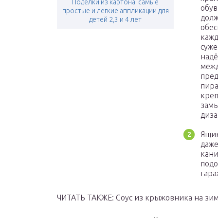
Поделки из картона: самые
обув
простые и легкие аппликации для
долж
детей 2,3 и 4 лет
обес
кажд
суже
надё
межд
пред
пира
креп
замы
диз
Ящик
даже
кани
подо
гара
ЧИТАТЬ ТАКЖЕ: Соус из крыжовника на зи