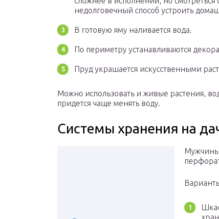
сложнее в исполнении, но смотреться
недолговечный способ устроить домаш
В готовую яму наливается вода.
По периметру устанавливаются декор
Пруд украшается искусственными рас
Можно использовать и живые растения, вод
придется чаще менять воду.
Системы хранения на да
Мужчины 
перфорат
Вариант
Шкаф
хран