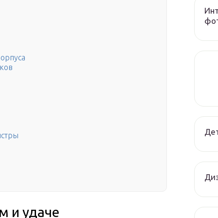
Инт
фот
корпуса
иков
Дет
истры
Диз
м и удаче