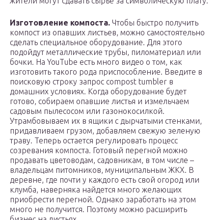
жители могут сдавать сырье за символическую плату.
Изготовление компоста.
Чтобы быстро получить
компост из опавших листьев, можно самостоятельно
сделать специальное оборудование. Для этого
подойдут металлические трубы, пиломатериал или
бочки. На YouTube есть много видео о том, как
изготовить такого рода приспособление. Введите в
поисковую строку запрос сompost tumbler в
домашних условиях. Когда оборудование будет
готово, собираем опавшие листья и измельчаем
садовым пылесосом или газонокосилкой.
Утрамбовываем их в ящики с дырчатыми стенками,
придавливаем грузом, добавляем свежую зеленую
траву. Теперь остается регулировать процесс
созревания компоста. Готовый перегной можно
продавать цветоводам, садовникам, в том числе –
владельцам питомников, муниципальным ЖКХ. В
деревне, где почти у каждого есть свой огород или
клумба, наверняка найдется много желающих
приобрести перегной. Однако заработать на этом
много не получится. Поэтому можно расширить
бизнес на листьях.